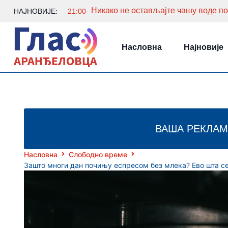
НАЈНОВИЈЕ:
21:00
Насловна
Најновије
ВАША РЕКЛАМ
Насловна
Слободно време
Зашто многи дан почињу еспресом без млека? Ево шта се