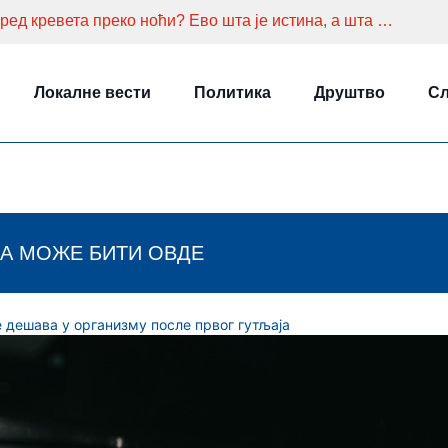
Никако не остављајте чашу воде поред кревета преко ноћи? Ево шта је истина, а шта мит
Локалне вести
Политика
Друштво
Сл
А МОЖЕ БИТИ ОВДЕ
 дешава у организму после првог гутљаја