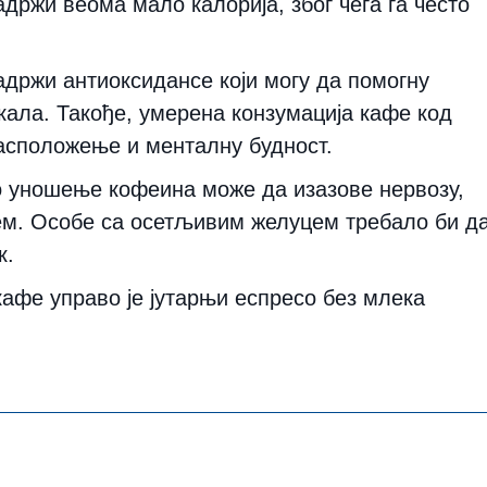
адржи веома мало калорија, због чега га често
адржи антиоксидансе који могу да помогну
кала. Такође, умерена конзумација кафе код
асположење и менталну будност.
о уношење кофеина може да изазове нервозу,
ем. Особе са осетљивим желуцем требало би д
к.
кафе управо је јутарњи еспресо без млека