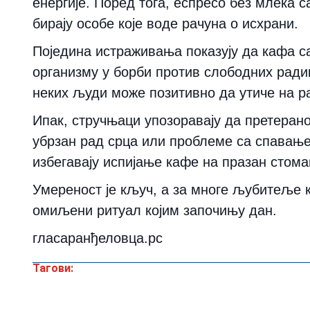
енергије. Поред тога, еспресо без млека с
бирају особе које воде рачуна о исхрани.
Поједина истраживања показују да кафа с
организму у борби против слободних ради
неких људи може позитивно да утиче на р
Ипак, стручњаци упозоравају да претеран
убрзан рад срца или проблеме са спавањ
избегавају испијање кафе на празан стома
Умереност је кључ, а за многе љубитеље 
омиљени ритуал којим започињу дан.
гласаранђеловца.рс
Тагови: