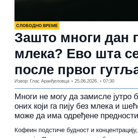
СЛОБОДНО ВРЕМЕ
Зашто многи дан 
млека? Ево шта с
после првог гутља
Извор: Глас Аранђеловца
25.06.2026.
07:30
Многи не могу да замисле јутро 
оних који га пију без млека и ш
може да има одређене предности
Кофеин подстиче будност и концентрацију,