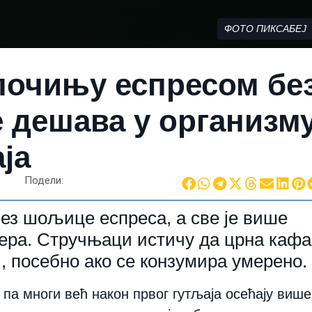
ФОТО ПИКСАБЕЈ
почињу еспресом бе
е дешава у организм
ја
Подели:
без шољице еспреса, а све је више
ећера. Стручњаци истичу да црна кафа
, посебно ако се конзумира умерено.
 па многи већ након првог гутљаја осећају више