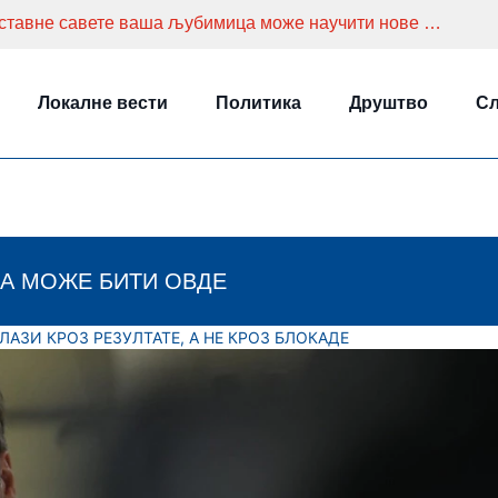
Како дресирати мачку? Уз ове једноставне савете ваша љубимица може научити нове навике
Локалне вести
Политика
Друштво
Сл
А МОЖЕ БИТИ ОВДЕ
АЗИ КРОЗ РЕЗУЛТАТЕ, А НЕ КРОЗ БЛОКАДЕ