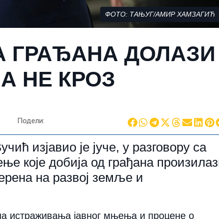
ФОТО: ТАЊУГ/АМИР ХАМЗАГИЋ
А ГРАЂАНА ДОЛАЗИ
 А НЕ КРОЗ
Подели:
ић изјавио је јуче, у разговору са
ње које добија од грађана произила
мерена на развој земље и
на истраживања јавног мњења и процене о