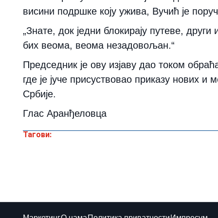
висини подршке коју ужива, Вучић је поруч
„Знате, док једни блокирају путеве, други 
бих веома, веома незадовољан.“
Председник је ову изјаву дао током обраћ
где је јуче присуствовао приказу нових и
Србије.
Глас Аранђеловца
Тагови:
Маркетинг
О нама
Политика приватности
Импресум