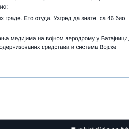
ио:
их граде. Ето отуда. Узгред да знате, са 46 био
ања медијима на војном аеродрому у Батајници
 модернизованих средстава и система Војске
redakcija@glasarandjelo