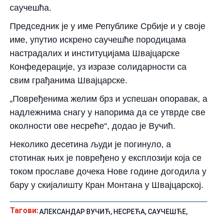
саучешћа.
Председник је у име Републике Србије и у своје
име, упутио искрено саучешће породицама
настрадалих и институцијама Швајцарске
Конфедерације, уз изразе солидарности са
свим грађанима Швајцарске.
„Повређенима желим брз и успешан опоравак, а
надлежнима снагу у напорима да се утврде све
околности ове несреће“, додао је Вучић.
Неколико десетина људи је погинуло, а
стотинак њих је повређено у експлозији која се
током прославе дочека Нове године догодила у
бару у скијалишту Кран Монтана у Швајцарској.
Тагови:
АЛЕКСАНДАР ВУЧИЋ
,
НЕСРЕЋА
,
САУЧЕШЋЕ
,