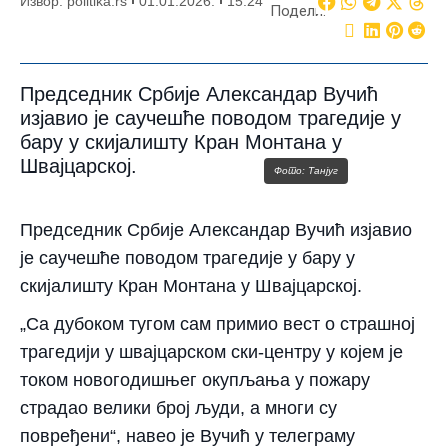
Извор: politika.rs
01.01.2026.
15:24
Подели:
Председник Србије Александар Вучић
изјавио је саучешће поводом трагедије у
бару у скијалишту Кран Монтана у
Швајцарској.
Фото: Танјуг
Председник Србије Александар Вучић изјавио
је саучешће поводом трагедије у бару у
скијалишту Кран Монтана у Швајцарској.
„Са дубоком тугом сам примио вест о страшној
трагедији у швајцарском ски-центру у којем је
током новогодишњег окупљања у пожару
страдао велики број људи, а многи су
повређени“, навео је Вучић у телеграму