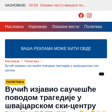
Колико често мењате постељину? Многи праве исту грешку, а стручњаци откривају колико је заиста потребно
НАЈНОВИЈЕ:
00:00
Насловна
Најновије
Локалне вести
Политика
Др
ВАША РЕКЛАМА МОЖЕ БИТИ ОВДЕ
Насловна
Политика
Вучић изјавио саучешће поводом трагедије у швајцарском ски-
центру
ПОЛИТИКА
Вучић изјавио саучешће
поводом трагедије у
швајцарском ски-центру