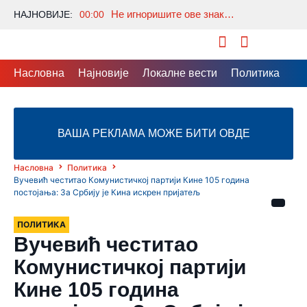
Не игноришите ове знакове: Шта значи када се пробудите тачно у 3 сата ујутру?
НАЈНОВИЈЕ:
00:00
Насловна
Најновије
Локалне вести
Политика
Др
ВАША РЕКЛАМА МОЖЕ БИТИ ОВДЕ
Насловна
Политика
Вучевић честитао Комунистичкој партији Кине 105 година
постојања: За Србију је Кина искрен пријатељ
ПОЛИТИКА
Вучевић честитао
Комунистичкој партији
Кине 105 година