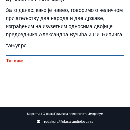
Зато данас, како је навео, говоримо о челичном
пријатељству два народа и две државе,
изграђеним на изузетним односима двојице
председника Александра Вучића и Си Ђипинга.
тањуг.рс
Тагови:
Маркетинг
О нама
Политика приватности
Импресум
redakcija@glasarandjelovca.rs