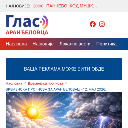
ПАНЧЕВО: КОД МУШКАРЦА ПРОНАЂЕНО 841 ГРАМ СУМЊИВЕ МАРИХУАНЕ, ПОДНЕТА КРИВИЧНА ПРИЈАВА
НАЈНОВИЈЕ:
20:00
Насловна
Најновије
Локалне вести
Политика
Др
ВАША РЕКЛАМА МОЖЕ БИТИ ОВДЕ
Насловна
Временска прогноза
ВРЕМЕНСКА ПРОГНОЗА ЗА АРАНЂЕЛОВАЦ – 12. МАЈ 2026.