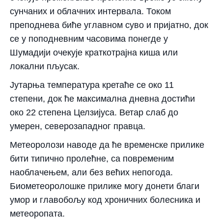
сунчаних и облачних интервала. Током
преподнева биће углавном суво и пријатно, док
се у поподневним часовима понегде у
Шумадији очекује краткотрајна киша или
локални пљусак.
Јутарња температура кретаће се око 11
степени, док ће максимална дневна достићи
око 22 степена Целзијуса. Ветар слаб до
умерен, северозападног правца.
Метеоролози наводе да ће временске прилике
бити типично пролећне, са повременим
наоблачењем, али без већих непогода.
Биометеоролошке прилике могу донети благи
умор и главобољу код хроничних болесника и
метеоропата.