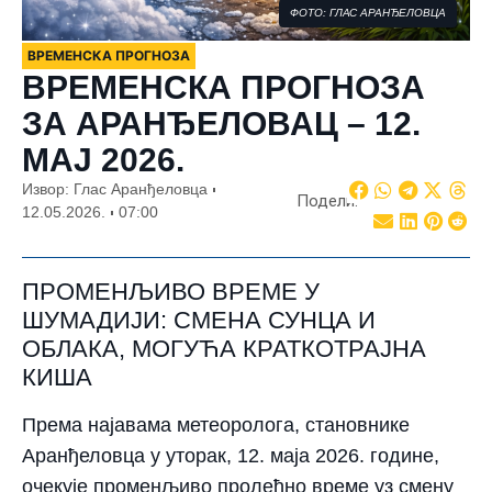
ФОТО: ГЛАС АРАНЂЕЛОВЦА
ВРЕМЕНСКА ПРОГНОЗА
ВРЕМЕНСКА ПРОГНОЗА
ЗА АРАНЂЕЛОВАЦ – 12.
МАЈ 2026.
Извор: Глас Аранђеловца
Подели:
12.05.2026.
07:00
ПРОМЕНЉИВО ВРЕМЕ У
ШУМАДИЈИ: СМЕНА СУНЦА И
ОБЛАКА, МОГУЋА КРАТКОТРАЈНА
КИША
Према најавама метеоролога, становнике
Аранђеловца у уторак, 12. маја 2026. године,
очекује променљиво пролећно време уз смену