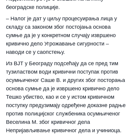
београдске полиције.
– Налог је дат у циљу процесуирања лица у
складу са законом због постојања основа
сумње да је у конкретном случају извршено
кривично дело Угрожавање сигурности –
наводи се у саопстењу.
Из ВЈТ у Београду подсећају да се пред тим
тузилаством води кривични поступак против
осумњиченог Саше В. и других због посторања
основа сумње да је извршено кривично дело
Тешко убиство, као и се у истом кривичном
поступку предузимају одређене доказне радње
против полицијског службеника осумњиченог
Веселина М. због кривичног дела
Непријављивање кривичног дела и учиниоца.