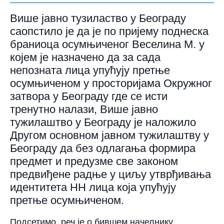
Више јавно тузиластво у Београду
саопстило је да је по пријему поднеска
браниоца осумњиченог Веселина М. у
којем је назначено да за сада
непозната лица упућују претње
осумњиченом у просторијама Окружног
затвора у Београду где се исти
тренутно налази, Више јавно
тужилаштво у Београду је наложило
Другом основном јавном тужилаштву у
Београду да без одлагања формира
предмет и предузме све законом
предвиђене радње у циљу утврђивања
идентитета НН лица која упућују
претње осумњиченом.
Подсетимо, реч је о бившем начелнику