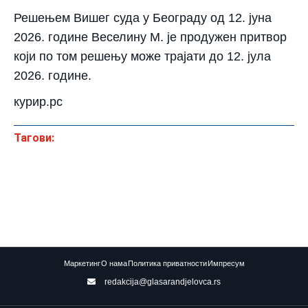
Решењем Вишег суда у Београду од 12. јуна
2026. године Веселину М. је продужен притвор
који по том решењу може трајати до 12. јула
2026. године.
курир.рс
Тагови:
Маркетинг
О нама
Политика приватности
Импресум
redakcija@glasarandjelovca.rs