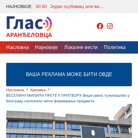
Један љубимац или више њих? Како ускладити пса, мачку и друге животиње у истом дому
НАЈНОВИЈЕ:
00:00
Насловна
Најновије
Локалне вести
Политика
Др
ВАША РЕКЛАМА МОЖЕ БИТИ ОВДЕ
Насловна
Хроника
ВЕСЕЛИНУ МИЛИЋУ ПРЕТЕ У ПРИТВОРУ: Више јавно тужилаштво у
Београду наложило хитно формирање предмета