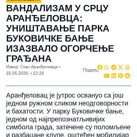
ВАНДАЛИЗАМ У СРЦУ
АРАНЂЕЛОВЦА:
УНИШТАВАЊЕ ПАРКА
БУКОВИЧКЕ БАЊЕ
ИЗАЗВАЛО ОГОРЧЕЊЕ
ГРАЂАНА
Извор: Глас Аранђеловца
Подели:
16.05.2026.
12:26
Аранђеловац је јутрос освануо са још
једном ружном сликом неодговорности
и бахатости. У парку Буковичке бање,
једном од најпрепознатљивијих
симбола града, затечене су поломљене
и разбацане клупе, оштећен мобилијар