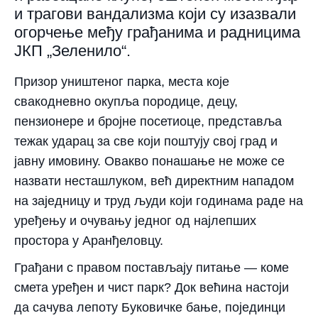
и трагови вандализма који су изазвали
огорчење међу грађанима и радницима
ЈКП „Зеленило“.
Призор уништеног парка, места које
свакодневно окупља породице, децу,
пензионере и бројне посетиоце, представља
тежак ударац за све који поштују свој град и
јавну имовину. Овакво понашање не може се
назвати несташлуком, већ директним нападом
на заједницу и труд људи који годинама раде на
уређењу и очувању једног од најлепших
простора у Аранђеловцу.
Грађани с правом постављају питање — коме
смета уређен и чист парк? Док већина настоји
да сачува лепоту Буковичке бање, појединци