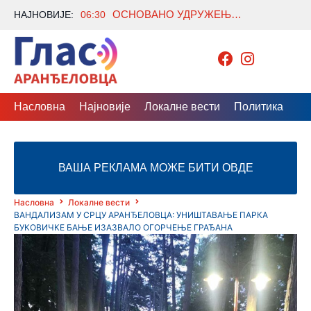
ОСНОВАНО УДРУЖЕЊЕ „ДЕСТИЛАТИ ЗА ДЕСТИЛЕРИЈЕ“: УДРУЖИЛА СЕ 43 ВОЋАРА ИЗ ШУМАДИЈЕ
НАЈНОВИЈЕ:
06:30
Насловна
Најновије
Локалне вести
Политика
Др
ВАША РЕКЛАМА МОЖЕ БИТИ ОВДЕ
Насловна
Локалне вести
ВАНДАЛИЗАМ У СРЦУ АРАНЂЕЛОВЦА: УНИШТАВАЊЕ ПАРКА
БУКОВИЧКЕ БАЊЕ ИЗАЗВАЛО ОГОРЧЕЊЕ ГРАЂАНА