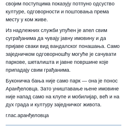
својим поступцима показују потпуно одсуство
културе, одговорности и поштовања према
месту у ком живе.
Из надлежних служби упућен је апел свим
суграђанима да чувају јавну имовину и да
пријаве сваки вид вандалског понашања. Само
заједничком одговорношћу могуће је сачувати
паркове, шеталишта и јавне површине које
припадају свим грађанима.
Буконичка бања није само парк — она је понос
Аранђеловца. Зато уништавање њене имовине
није напад само на клупе и мобилијар, већ и на
дух града и културу заједничког живота.
глас.аранђеловца