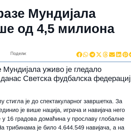
фазе Мундијала
ше од 4,5 милиона
Подели:
Мундијала уживо је гледало
е данас Светска фудбалска федераци
у стигла је до спектакуларног завршетка. За
единио је више нација, играча и навијача него
у 16 ​​градова домаћина у прославу глобалне
а трибинама је било 4.644.549 навијача, а на