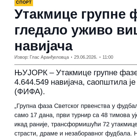
СПОРТ
Утакмице групне 
гледало уживо ви
навијача
Извор: Глас Аранђеловца
29.06.2026.
11:00
ЊУЈОРК – Утакмице групне фазе 
4.644.549 навијача, саопштила ј
(ФИФА).
„Групна фаза Светског првенства у фудбал
само 17 дана, први турнир са 48 тимова уј
икад раније, трансформишући 72 утакмице 
страсти, драме и незаборавног фудбала. Н