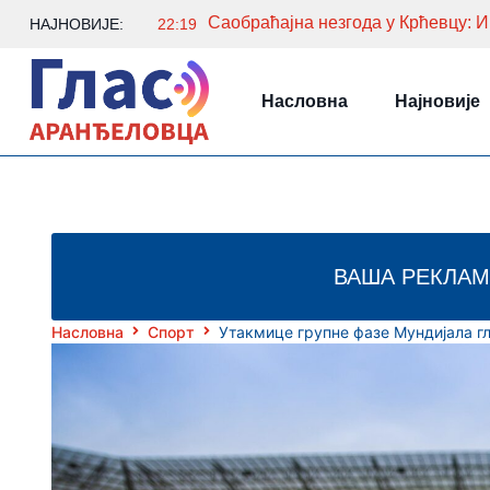
Саобраћајна незгода у Крћевцу: 
НАЈНОВИЈЕ:
22:19
Насловна
Најновије
ВАША РЕКЛАМ
Насловна
Спорт
Утакмице групне фазе Мундијала г