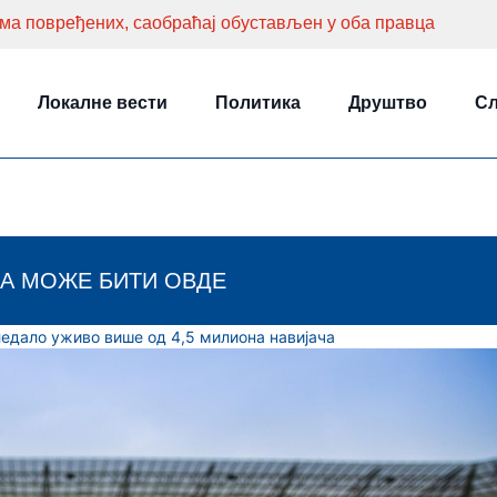
Има повређених, саобраћај обустављен у оба правца
Локалне вести
Политика
Друштво
Сл
А МОЖЕ БИТИ ОВДЕ
ледало уживо више од 4,5 милиона навијача