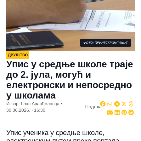
ФОТО: ПРИНТСКРИН/ТАЊУГ
ДРУШТВО
Упис у средње школе траје
до 2. јула, могућ и
електронски и непосредно
у школама
Извор: Глас Аранђеловца
Подели:
30.06.2026.
16:30
Упис ученика у средње школе,
електронским путем преко портала