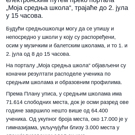
„Моја средња школа“, трајаће до 2. јула
у 15 часова.
Будући средњошколци могу да се упишу и
непосредно у школи у коју су распоређени,
осим у музичким и балетским школама, и то 1. и
2. јула од 8 до 15 часова.
На порталу „Моја средња школа“ објављени су
коначни резултати расподеле ученика по
средњим школама и образовним профилима.
Према Плану уписа, у средњим школама има
71.614 слободних места, док је осми разред ове
године завршило нешто више од 64.400
ученика. Од укупног броја места, око 17.000 је у
гимназијама, укључујући близу 3.000 места у