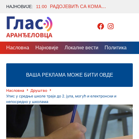
РАДОЈЕВИЋ СА КОМАНДАНТОМ КФОР-А О БЕЗБЕДНОСТИ И ПРОБЛЕМИМА ГРАЂАНА СЕВЕРНЕ МИТРОВИЦЕ
НАЈНОВИЈЕ:
11:00
Насловна
Најновије
Локалне вести
Политика
Др
ВАША РЕКЛАМА МОЖЕ БИТИ ОВДЕ
Насловна
Друштво
Упис у средње школе траје до 2. јула, могућ и електронски и
непосредно у школама