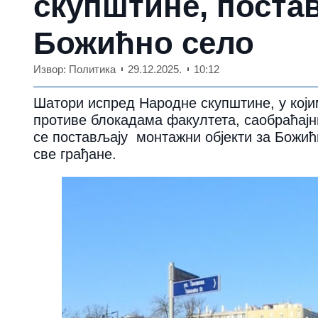
скупштине, постав
Божићно село
Извор: Политика
29.12.2025.
10:12
Шатори испред Народне скупштине, у којим
противе блокадама факултета, саобраћајни
се постављају монтажни објекти за Божићн
све грађане.