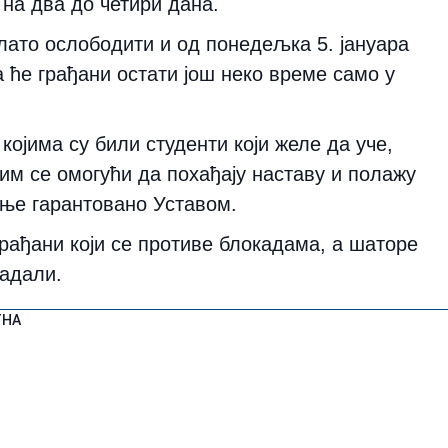
на два до четири дана.
 плато ослободити и од понедељка 5. јануара
а ће грађани остати још неко време само у
којима су били студенти који желе да уче,
им се омогући да похађају наставу и полажу
ање гарантовано Уставом.
грађани који се противе блокадама, а шаторе
падали.
ТНА