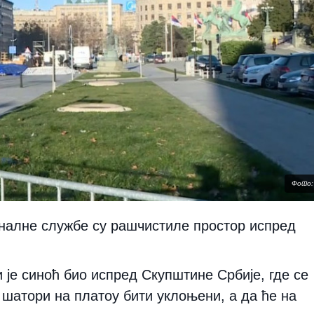
Фото: 
уналне службе су рашчистиле простор испред
 је синоћ био испред Скупштине Србије, где се
е шатори на платоу бити уклоњени, а да ће на