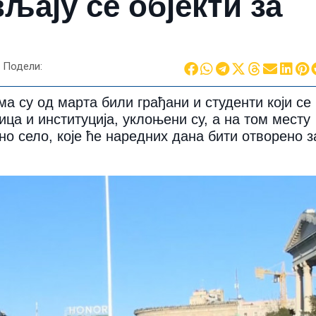
љају се објекти за
Подели:
а су од марта били грађани и студенти који се
ца и институција, уклоњени су, а на том месту
о село, које ће наредних дана бити отворено з