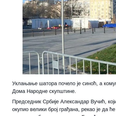
Уклањање шатора почело је синоћ, а ком
Дома Народне скупштине.
Председник Србије Александар Вучић, који
окупио велики број грађана, рекао је да ћ