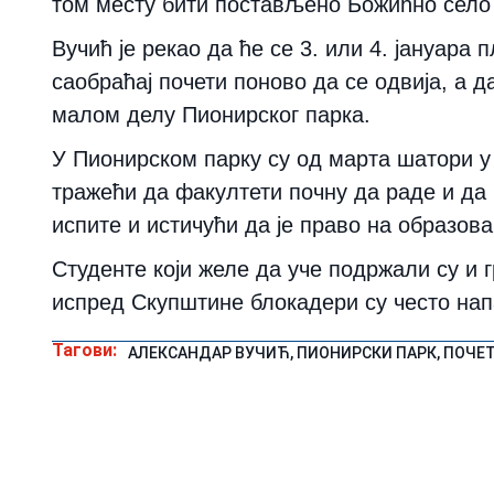
том месту бити постављено Божићно село 
Вучић је рекао да ће се 3. или 4. јануара
саобраћај почети поново да се одвија, а д
малом делу Пионирског парка.
У Пионирском парку су од марта шатори у 
тражећи да факултети почну да раде и да 
испите и истичући да је право на образов
Студенте који желе да уче подржали су и 
испред Скупштине блокадери су често на
Тагови:
АЛЕКСАНДАР ВУЧИЋ
,
ПИОНИРСКИ ПАРК
,
ПОЧЕ