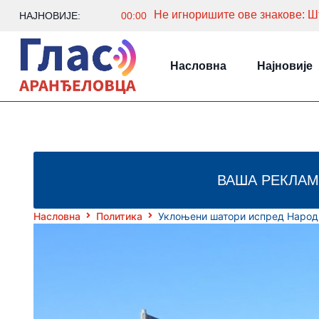
Не игноришите ове знакове: Шт
НАЈНОВИЈЕ:
00:00
Насловна
Најновије
ВАША РЕКЛАМ
Насловна
Политика
Уклоњени шатори испред Народн