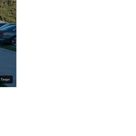
Танјуг