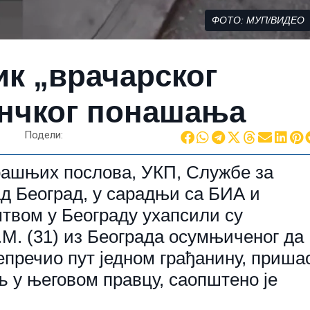
ФОТО: МУП/ВИДЕО
к „врачарског
лнчког понашања
Подели:
ашњих послова, УКП, Службе за
ад Београд, у сарадњи са БИА и
твом у Београду ухапсили су
.М. (31) из Београда осумњиченог да
препречио пут једном грађанину, приша
 у његовом правцу, саопштено је