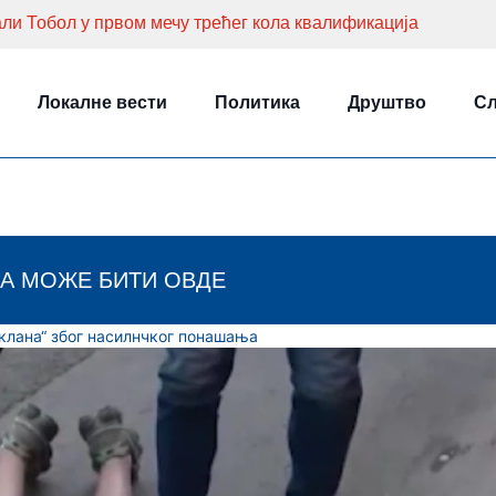
ли Тобол у првом мечу трећег кола квалификација
Локалне вести
Политика
Друштво
Сл
А МОЖЕ БИТИ ОВДЕ
клана“ због насилнчког понашања