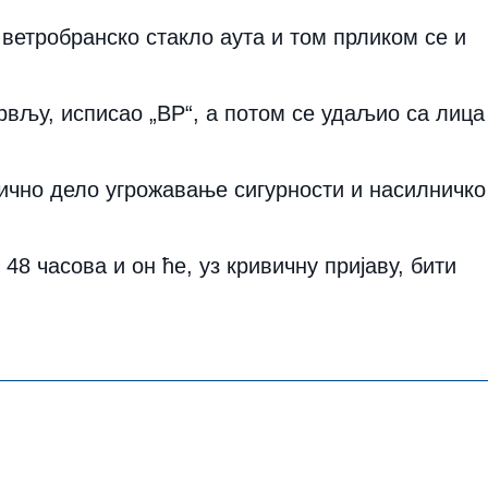
етробранско стакло аута и том прликом се и
крвљу, исписао „ВР“, а потом се удаљио са лица
ично дело угрожавање сигурности и насилничко
 часова и он ће, уз кривичну пријаву, бити