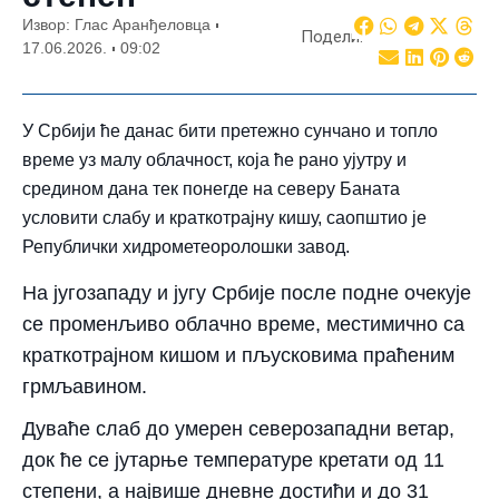
Извор: Глас Аранђеловца
Подели:
17.06.2026.
09:02
У Србији ће данас бити претежно сунчано и топло
време уз малу облачност, која ће рано ујутру и
средином дана тек понегде на северу Баната
условити слабу и краткотрајну кишу, саопштио је
Републички хидрометеоролошки завод.
На југозападу и југу Србије после подне очекује
се променљиво облачно време, местимично са
краткотрајном кишом и пљусковима праћеним
грмљавином.
Дуваће слаб до умерен северозападни ветар,
док ће се јутарње температуре кретати од 11
степени, а највише дневне достићи и до 31