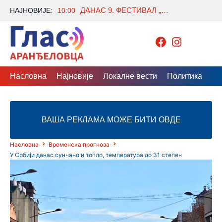
ДАНАС 9. ФЕСТИВАЛ „АРАНЂЕЛОВАЦ ЗОВЕ“ У ПАРКУ БУКОВИЧКЕ БАЊЕ
НАЈНОВИЈЕ:
10:00
Насловна
Најновије
Локалне вести
Политика
Др
ВАША РЕКЛАМА МОЖЕ БИТИ ОВДЕ
Насловна
Временска прогноза
У Србији данас сунчано и топло, температура до 31 степен