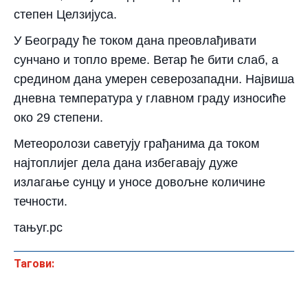
степен Целзијуса.
У Београду ће током дана преовлађивати
сунчано и топло време. Ветар ће бити слаб, а
средином дана умерен северозападни. Највиша
дневна температура у главном граду износиће
око 29 степени.
Метеоролози саветују грађанима да током
најтоплијег дела дана избегавају дуже
излагање сунцу и уносе довољне количине
течности.
тањуг.рс
Тагови: