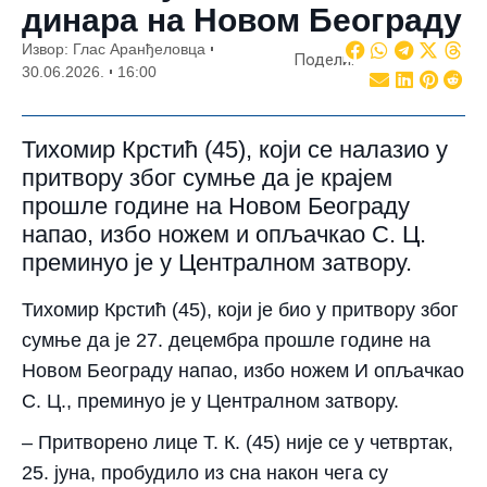
динара на Новом Београду
Извор: Глас Аранђеловца
Подели:
30.06.2026.
16:00
Тихомир Крстић (45), који се налазио у
притвору због сумње да је крајем
прошле године на Новом Београду
напао, избо ножем и опљачкао С. Ц.
преминуо је у Централном затвору.
Тихомир Крстић (45), који је био у притвору због
сумње да је 27. децембра прошле године на
Новом Београду напао, избо ножем И опљачкао
С. Ц., преминуо је у Централном затвору.
– Притворено лице Т. К. (45) није се у четвртак,
25. јуна, пробудило из сна након чега су