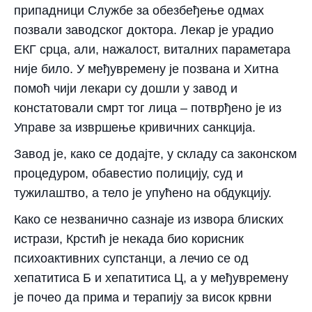
припадници Службе за обезбеђење одмах
позвали заводског доктора. Лекар је урадио
ЕКГ срца, али, нажалост, виталних параметара
није било. У међувремену је позвана и Хитна
помоћ чији лекари су дошли у завод и
констатовали смрт тог лица – потврђено је из
Управе за извршење кривичних санкција.
Завод је, како се додајте, у складу са законском
процедуром, обавестио полицију, суд и
тужилаштво, а тело је упућено на обдукцију.
Како се незванично сазнаје из извора блиских
истрази, Крстић је некада био корисник
психоактивних супстанци, а лечио се од
хепатитиса Б и хепатитиса Ц, а у међувремену
је почео да прима и терапију за висок крвни