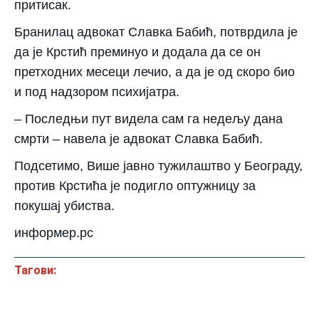
притисак.
Бранилац адвокат Славка Бабић, потврдила је
да је Крстић преминуо и додала да се он
претходних месеци лечио, а да је од скоро био
и под надзором психијатра.
– Последњи пут видела сам га недељу дана
смрти – навела је адвокат Славка Бабић.
Подсетимо, Више јавно тужилаштво у Београду,
против Крстића је подигло оптужницу за
покушај убиства.
информер.рс
Тагови: