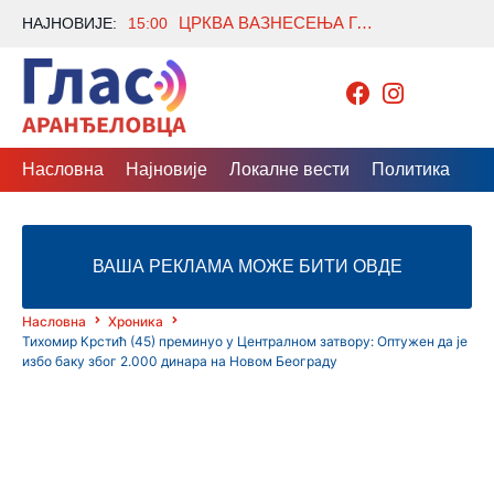
ЦРКВА ВАЗНЕСЕЊА ГОСПОДЊЕГ У ОРАШЦУ – ДУХОВНИ СВЕДОК СРПСКЕ ИСТОРИЈЕ
НАЈНОВИЈЕ:
15:00
Насловна
Најновије
Локалне вести
Политика
Др
ВАША РЕКЛАМА МОЖЕ БИТИ ОВДЕ
Насловна
Хроника
Тихомир Крстић (45) преминуо у Централном затвору: Оптужен да је
избо баку због 2.000 динара на Новом Београду