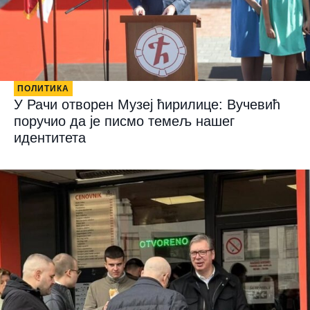
ПОЛИТИКА
У Рачи отворен Музеј ћирилице: Вучевић
поручио да је писмо темељ нашег
идентитета