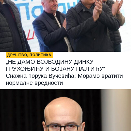
ДРУШТВО
,
ПОЛИТИКА
„НЕ ДАМО ВОЈВОДИНУ ДИНКУ
ГРУХОЊИЋУ И БОЈАНУ ПАЈТИЋУ“
Снажна порука Вучевића: Морамо вратити
нормалне вредности