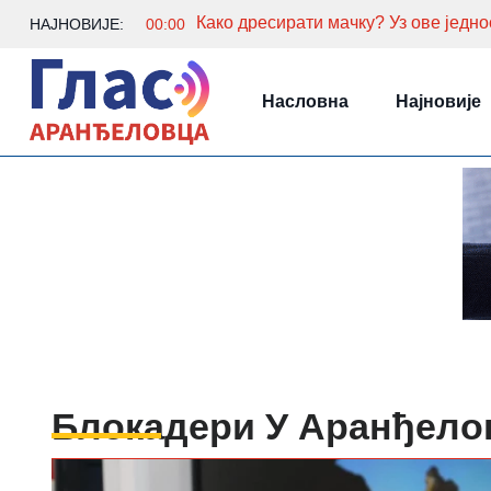
НАЈНОВИЈЕ:
00:00
Насловна
Најновије
Блокадери У Аранђело