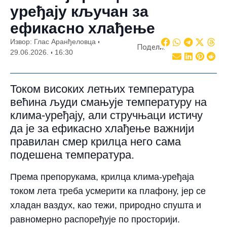
уређају кључан за
ефикасно хлађење
Извор: Глас Аранђеловца
Подели:
29.06.2026.
16:30
Током високих летњих температура
већина људи смањује температуру на
клима-уређају, али стручњаци истичу
да је за ефикасно хлађење важнији
правилан смер крилца него сама
подешена температура.
Према препорукама, крилца клима-уређаја
током лета треба усмерити ка плафону, јер се
хладан ваздух, као тежи, природно спушта и
равномерно распоређује по просторији.