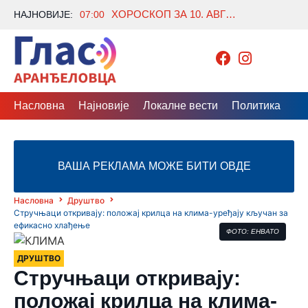
ХОРОСКОП ЗА 10. АВГУСТ: Један знак очекује велики преокрет, а неко коначно добија одговор који је дуго чекао
НАЈНОВИЈЕ:
07:00
Насловна
Најновије
Локалне вести
Политика
Др
ВАША РЕКЛАМА МОЖЕ БИТИ ОВДЕ
Насловна
Друштво
Стручњаци откривају: положај крилца на клима-уређају кључан за
ефикасно хлађење
ФОТО: ЕНВАТО
ДРУШТВО
Стручњаци откривају:
положај крилца на клима-