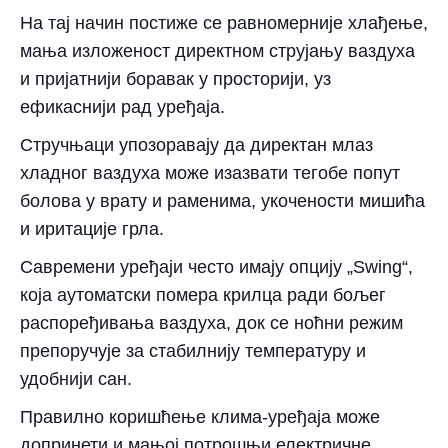
На тај начин постиже се равномерније хлађење,
мања изложеност директном струјању ваздуха
и пријатнији боравак у просторији, уз
ефикаснији рад уређаја.
Стручњаци упозоравају да директан млаз
хладног ваздуха може изазвати тегобе попут
болова у врату и раменима, укочености мишића
и иритације грла.
Савремени уређаји често имају опцију „Swing“,
која аутоматски помера крилца ради бољег
распоређивања ваздуха, док се ноћни режим
препоручује за стабилнију температуру и
удобнији сан.
Правилно коришћење клима-уређаја може
допринети и мањој потрошњи електричне