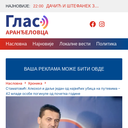
ДАЧИЋ И ШТЕФАНЕК ЗА ЈАЧИ СПОРТ У ПОЛИЦИЈИ: НАСТАВАК ПОДРШКЕ РАЗВОЈУ И ТАКМИЧЕЊИМА
НАЈНОВИЈЕ:
22:00
Насловна
Најновије
Локалне вести
Политика
Др
ВАША РЕКЛАМА МОЖЕ БИТИ ОВДЕ
Насловна
Хроника
Стаматовић: Алкохол и даље један од највећих убица на путевима –
42 младе особе погинуле од почетка године