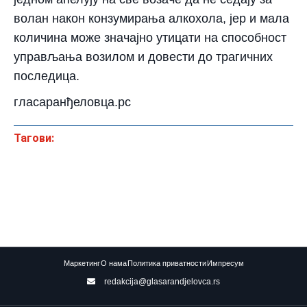
волан након конзумирања алкохола, јер и мала
количина може значајно утицати на способност
управљања возилом и довести до трагичних
последица.
гласаранђеловца.рс
Тагови:
Маркетинг
О нама
Политика приватности
Импресум
redakcija@glasarandjelovca.rs