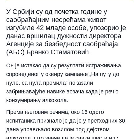
У Србији су од почетка године у
саобраћајним несрећама живот
изгубиле 42 младе особе, упозорио је
данас вршилац дужности директора
Агенције за безбедност саобраћаја
(АБС) Бранко Стаматовић.
Он је истакао да су резултати истраживања
спроведеног у оквиру кампање „На путу до
нуле, са нула промила“ показали
забрињавајуће навике возача када је реч о
конзумирању алкохола.
Према његовим речима, око 16 одсто
испитаника признало је да је у претходних 30
дана управљало возилом под дејством
алкохола, што значи да је сваки шести или