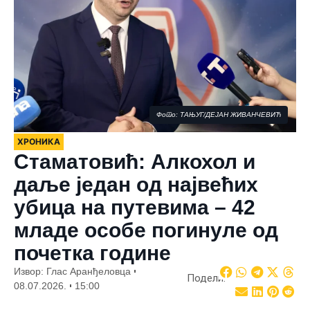
Фото: ТАЊУГ/ДЕЈАН ЖИВАНЧЕВИЋ
ХРОНИКА
Стаматовић: Алкохол и
даље један од највећих
убица на путевима – 42
младе особе погинуле од
почетка године
Извор: Глас Аранђеловца
Подели:
08.07.2026.
15:00