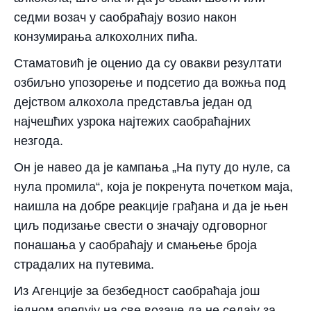
седми возач у саобраћају возио након
конзумирања алкохолних пића.
Стаматовић је оценио да су овакви резултати
озбиљно упозорење и подсетио да вожња под
дејством алкохола представља један од
најчешћих узрока најтежих саобраћајних
незгода.
Он је навео да је кампања „На путу до нуле, са
нула промила“, која је покренута почетком маја,
наишла на добре реакције грађана и да је њен
циљ подизање свести о значају одговорног
понашања у саобраћају и смањење броја
страдалих на путевима.
Из Агенције за безбедност саобраћаја још
једном апелују на све возаче да не седају за