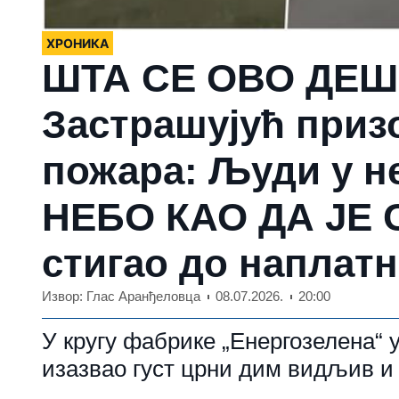
ХРОНИКА
ШТА СЕ ОВО ДЕШ
Застрашујућ приз
пожара: Људи у не
НЕБО КАО ДА ЈЕ 
стигао до наплат
Извор: Глас Аранђеловца
08.07.2026.
20:00
У кругу фабрике „Енергозелена“ у
изазвао густ црни дим видљив и 