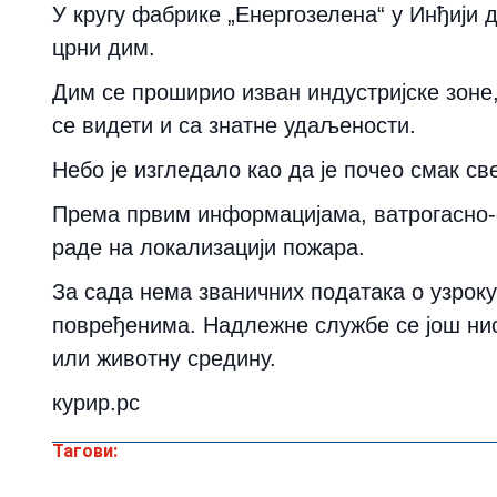
У кругу фабрике „Енергозелена“ у Инђији да
црни дим.
Дим се проширио изван индустријске зоне
се видети и са знатне удаљености.
Небо је изгледало као да је почео смак св
Према првим информацијама, ватрогасно-с
раде на локализацији пожара.
За сада нема званичних података о узроку
повређенима. Надлежне службе се још нис
или животну средину.
курир.рс
Тагови: