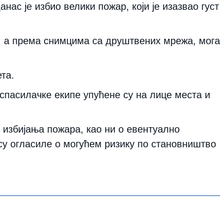
нас је избио велики пожар, који је изазвао густ
, а према снимцима са друштвених мрежа, мог
ета.
пасилачке екипе упућене су на лице места и
 избијања пожара, као ни о евентуално
у огласиле о могућем ризику по становништво