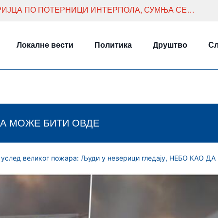
У БЕОГРАДУ УХАПШЕНА ДВА СИРИЈЦА ПО ПОТЕРНИЦИ ИНТЕРПОЛА, СУМЊА СЕ НА КРИЈУМЧАРЕЊЕ ЉУДИ
Локалне вести
Политика
Друштво
Сл
А МОЖЕ БИТИ ОВДЕ
след великог пожара: Људи у неверици гледају, НЕБО КАО ДА