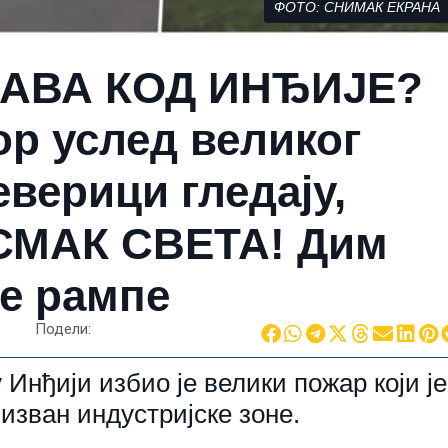
ФОТО: СНИМАК ЕКРАНА
АВА КОД ИНЂИЈЕ?
ор услед великог
верици гледају,
СМАК СВЕТА! Дим
не рампе
Подели:
 Инђији избио је велики пожар који је
изван индустријске зоне.