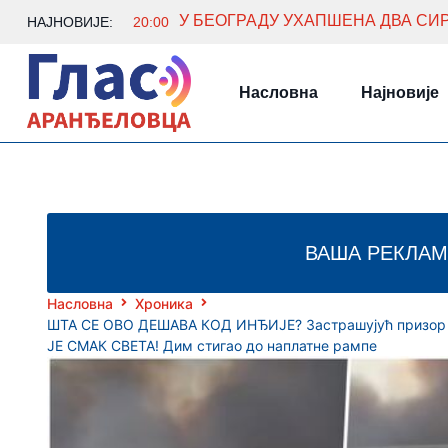
НАЈНОВИЈЕ:
20:00
Насловна
Најновије
ВАША РЕКЛАМ
Насловна
Хроника
ШТА СЕ ОВО ДЕШАВА КОД ИНЂИЈЕ? Застрашујућ призор у
ЈЕ СМАК СВЕТА! Дим стигао до наплатне рампе