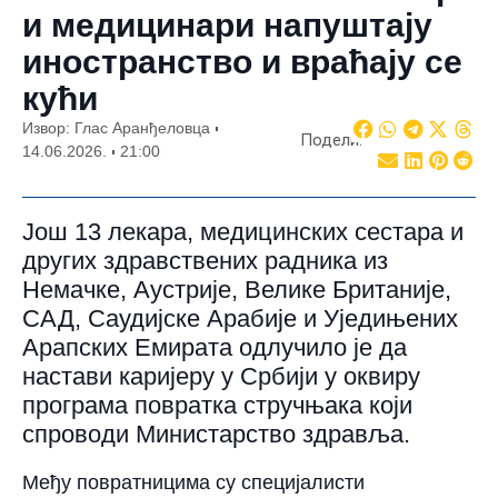
и медицинари напуштају
иностранство и враћају се
кући
Извор: Глас Аранђеловца
Подели:
14.06.2026.
21:00
Још 13 лекара, медицинских сестара и
других здравствених радника из
Немачке, Аустрије, Велике Британије,
САД, Саудијске Арабије и Уједињених
Арапских Емирата одлучило је да
настави каријеру у Србији у оквиру
програма повратка стручњака који
спроводи Министарство здравља.
Међу повратницима су специјалисти