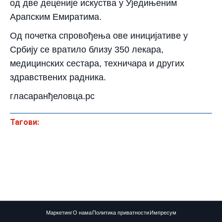
од две деценије искуства у Уједињеним
Арапским Емиратима.
Од почетка спровођења ове иницијативе у
Србију се вратило близу 350 лекара,
медицинских сестара, техничара и других
здравствених радника.
гласаранђеловца.рс
Тагови:
Маркетинг
О нама
Политика приватности
Импресум