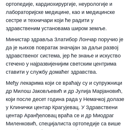
ортопедије, кардиохирургије, неурологије и
лабораторијске медицине, као и медицинске
сестре и техничари који ће радити у
здравственим установама широм земље.
Министар здравља Златибор Лончар поручио је
да је њихов повратак значајан за даљи развој
здравственог система, јер ће знање и искуство
стечено у најразвијенијим светским центрима
ставити у службу домаћег здравства.
Међу лекарима који се враћају су и супружници
др Милош Јаковљевић и др Јулија Марјановић,
који после десет година рада у Немачкој долазе
у Клинички центар Крагујевац. У Здравствени
центар Аранђеловац враћа се и др Миодраг
Миленковић, специјалиста ортопедије са више