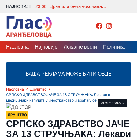
Црна или бела чоколада – која је здравији избор? Разлика ће многе изненадити
НАЈНОВИЈЕ:
23:00
Насловна
Најновије
Локалне вести
Политика
Др
ВАША РЕКЛАМА МОЖЕ БИТИ ОВДЕ
Насловна
Друштво
СРПСКО ЗДРАВСТВО ЈАЧЕ ЗА 13 СТРУЧЊАКА: Лекари и
медицинари напуштају иностранство и враћају се кући
ФОТО: ЕНВАТО
ДРУШТВО
СРПСКО ЗДРАВСТВО ЈАЧЕ
ЗА 13 СТРУЧЊАКА: Лекари