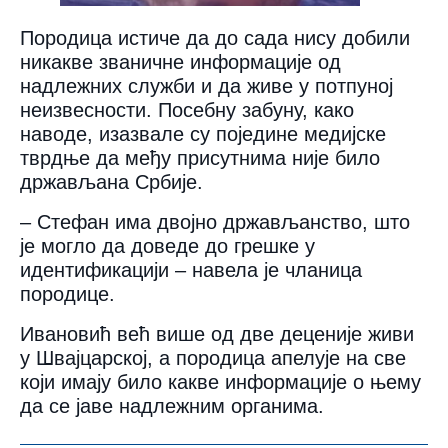
Породица истиче да до сада нису добили
никакве званичне информације од
надлежних служби и да живе у потпуној
неизвесности. Посебну забуну, како
наводе, изазвале су поједине медијске
тврдње да међу присутнима није било
држављана Србије.
– Стефан има двојно држављанство, што
је могло да доведе до грешке у
идентификацији – навела је чланица
породице.
Ивановић већ више од две деценије живи
у Швајцарској, а породица апелује на све
који имају било какве информације о њему
да се јаве надлежним органима.