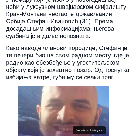
ноћи у луксузном швајцарском скијалишту
Кран-Монтана нестао је држављанин
Србије Стефан Ивановић (31). Према
досадашњим информацијама, његова
судбина је и даље непозната.
Како наводе чланови породице, Стефан је
те вечери био на свом радном месту, где је
радио као обезбеђење у угоститељском
објекту који је захватио пожар. Од тренутка
избијања ватре, губи му се сваки траг.
Нестали Стефан