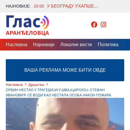
У БЕОГРАДУ УХАПШЕНА ДВА СИРИЈЦА ПО ПОТЕРНИЦИ ИНТЕРПОЛА, СУМЊА СЕ НА КРИЈУМЧАРЕЊЕ ЉУДИ
НАЈНОВИЈЕ:
20:00
Насловна
Најновије
Локалне вести
Политика
Др
ВАША РЕКЛАМА МОЖЕ БИТИ ОВДЕ
Насловна
Друштво
СРБИН НЕСТАО У ТРАГЕДИЈИ У ШВАЈЦАРСКОЈ: СТЕФАН
ИВАНОВИЋ СЕ ВОДИ КАО НЕСТАЛА ОСОБА НАКОН ПОЖАРА