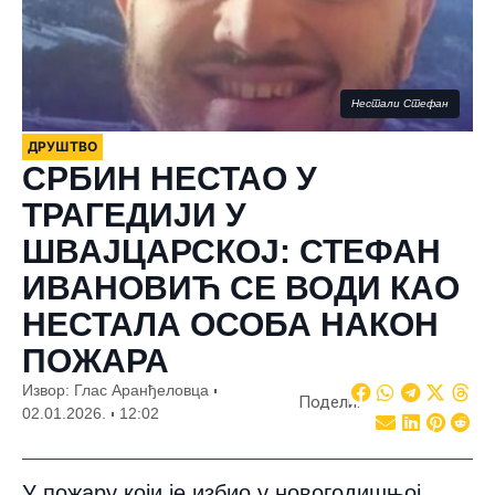
Нестали Стефан
ДРУШТВО
СРБИН НЕСТАО У
ТРАГЕДИЈИ У
ШВАЈЦАРСКОЈ: СТЕФАН
ИВАНОВИЋ СЕ ВОДИ КАО
НЕСТАЛА ОСОБА НАКОН
ПОЖАРА
Извор: Глас Аранђеловца
Подели:
02.01.2026.
12:02
У пожару који је избио у новогодишњој