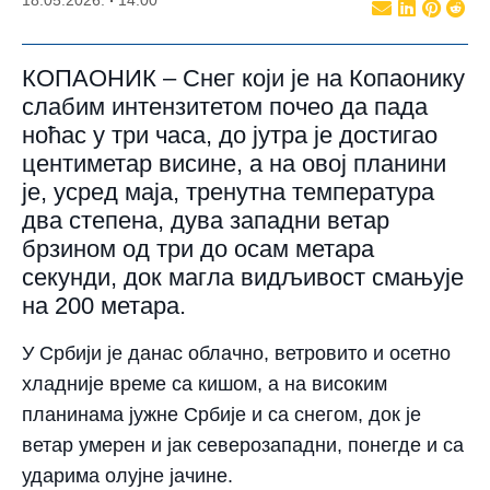
КОПАОНИК – Снег који је на Копаонику
слабим интензитетом почео да пада
ноћас у три часа, до јутра је достигао
центиметар висине, а на овој планини
је, усред маја, тренутна температура
два степена, дува западни ветар
брзином од три до осам метара
секунди, док магла видљивост смањује
на 200 метара.
У Србији је данас облачно, ветровито и осетно
хладније време са кишом, а на високим
планинама јужне Србије и са снегом, док је
ветар умерен и јак северозападни, понегде и са
ударима олујне јачине.