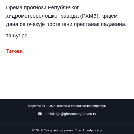
Према прогнози Републичког
хидрометеоролошког завода (РХМЗ), крајем
дана се очекује постепени престанак падавина.
тањуг.рс
Тагови:
Маркетинг
О нама
Политика приватности
Импресум
redakcija@glasarandjelovca.rs
2026. © Сва права задржана. Глас Аранђеловца