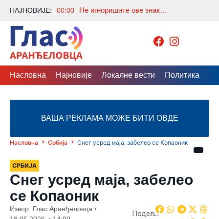
Не игноришите ове знакове: Шта значи када се пробудите тачно у 3 сата ујутру?
НАЈНОВИЈЕ:
00:00
Насловна
Најновије
Локалне вести
Политика
Др
ВАША РЕКЛАМА МОЖЕ БИТИ ОВДЕ
Насловна
Србија
Снег усред маја, забелео се Копаоник
СРБИЈА
Снег усред маја, забелео
се Копаоник
Извор: Глас Аранђеловца
Подели:
18.05.2026.
14:00