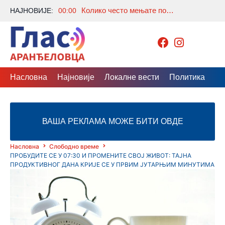
Колико често мењате постељину? Многи праве исту грешку, а стручњаци откривају колико је заиста потребно
НАЈНОВИЈЕ:
00:00
Насловна
Најновије
Локалне вести
Политика
Др
ВАША РЕКЛАМА МОЖЕ БИТИ ОВДЕ
Насловна
Слободно време
ПРОБУДИТЕ СЕ У 07:30 И ПРОМЕНИТЕ СВОЈ ЖИВОТ: ТАЈНА
ПРОДУКТИВНОГ ДАНА КРИЈЕ СЕ У ПРВИМ ЈУТАРЊИМ МИНУТИМА