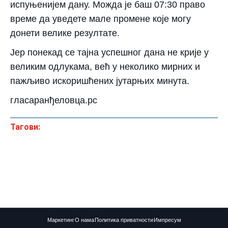
испуњенијем дану. Можда је баш 07:30 право
време да уведете мале промене које могу
донети велике резултате.
Јер понекад се тајна успешног дана не крије у
великим одлукама, већ у неколико мирних и
пажљиво искоришћених јутарњих минута.
гласаранђеловца.рс
Тагови:
Маркетинг
О нама
Политика приватности
Импресум