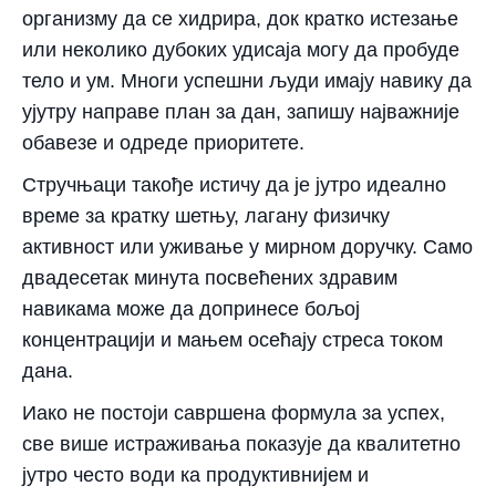
организму да се хидрира, док кратко истезање
или неколико дубоких удисаја могу да пробуде
тело и ум. Многи успешни људи имају навику да
ујутру направе план за дан, запишу најважније
обавезе и одреде приоритете.
Стручњаци такође истичу да је јутро идеално
време за кратку шетњу, лагану физичку
активност или уживање у мирном доручку. Само
двадесетак минута посвећених здравим
навикама може да допринесе бољој
концентрацији и мањем осећају стреса током
дана.
Иако не постоји савршена формула за успех,
све више истраживања показује да квалитетно
јутро често води ка продуктивнијем и