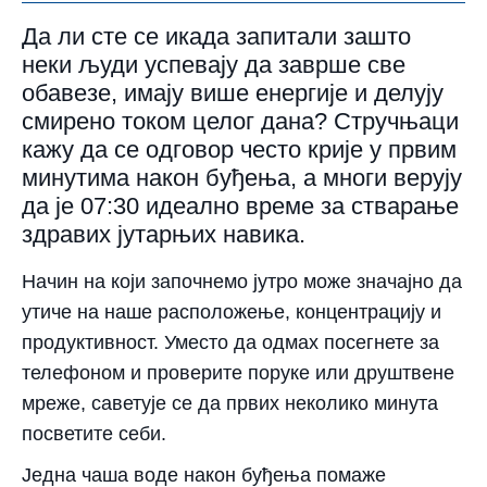
Да ли сте се икада запитали зашто
неки људи успевају да заврше све
обавезе, имају више енергије и делују
смирено током целог дана? Стручњаци
кажу да се одговор често крије у првим
минутима након буђења, а многи верују
да је 07:30 идеално време за стварање
здравих јутарњих навика.
Начин на који започнемо јутро може значајно да
утиче на наше расположење, концентрацију и
продуктивност. Уместо да одмах посегнете за
телефоном и проверите поруке или друштвене
мреже, саветује се да првих неколико минута
посветите себи.
Једна чаша воде након буђења помаже