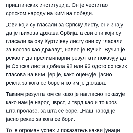
приштинских институција. Он је честитао
српском народу на КиМ на победи.
„Сви који су гласали за Српску листу, они знају
да је њихова држава Србија, а сви они који су
гласали за ову Куртијеву листу они су гласали
за Косово као државу”, навео је Вучић. Вучић је
рекао и да прелиминарни резултати показују да
је Српска листа добила 92 или 93 одсто српских
гласова на КиМ, јер је, како оцењује, јасно
рекла за кога се боре и ко им је држава.
Таквим резултатом се како је нагласио показује
како нам је народ чврст, и тврд као и то кроз
шта пролазе, за шта се боре. „Наш народ је
јасно рекао за кога се бори.
То је огроман успех и показатељ какви јунаци