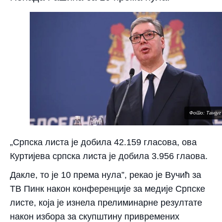
Фото: Танјуг
„Српска листа је добила 42.159 гласова, ова
Куртијева српска листа је добила 3.956 глаова.
Дакле, то је 10 према нула”, рекао је Вучић за
ТВ Пинк након конференције за медије Српске
листе, која је изнела прелиминарне резултате
након избора за скупштину привремених