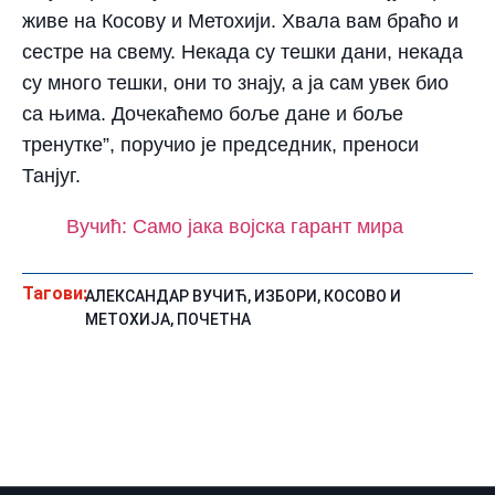
живе на Косову и Метохији. Хвала вам браћо и
сестре на свему. Некада су тешки дани, некада
су много тешки, они то знају, а ја сам увек био
са њима. Дочекаћемо боље дане и боље
тренутке”, поручио је председник, преноси
Танјуг.
Вучић: Само јака војска гарант мира
Тагови:
АЛЕКСАНДАР ВУЧИЋ
,
ИЗБОРИ
,
КОСОВО И
МЕТОХИЈА
,
ПОЧЕТНА