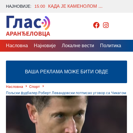
КАДА ЈЕ КАМЕНОЛОМ ОТВОРИО ВРАТА ПРАИСТОРИЈЕ
НАЈНОВИЈЕ:
15:00
Насловна
Најновије
Локалне вести
Политика
Др
ВАША РЕКЛАМА МОЖЕ БИТИ ОВДЕ
Насловна
Спорт
Пољски фудбалер Роберт Левандовски потписао уговор са Чикагом