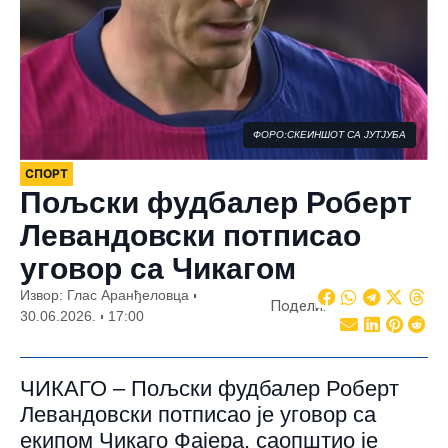
ФОРО:СКЕИНШОТ СА ЈУТЈУБА
СПОРТ
Пољски фудбалер Роберт
Левандовски потписао
уговор са Чикагом
Извор: Глас Аранђеловца
Подели:
30.06.2026.
17:00
ЧИКАГО – Пољски фудбалер Роберт
Левандовски потписао је уговор са
екипом Чикаго Фајера, саопштио је