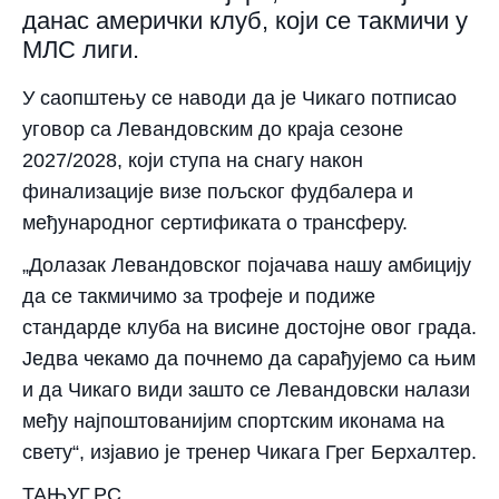
данас амерички клуб, који се такмичи у
МЛС лиги.
У саопштењу се наводи да је Чикаго потписао
уговор са Левандовским до краја сезоне
2027/2028, који ступа на снагу након
финализације визе пољског фудбалера и
међународног сертификата о трансферу.
„Долазак Левандовског појачава нашу амбицију
да се такмичимо за трофеје и подиже
стандарде клуба на висине достојне овог града.
Једва чекамо да почнемо да сарађујемо са њим
и да Чикаго види зашто се Левандовски налази
међу најпоштованијим спортским иконама на
свету“, изјавио је тренер Чикага Грег Берхалтер.
TAЊУГ.РС