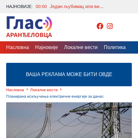
Један љубимац или више њих? Како ускладити пса, мачку и друге животиње у истом дому
НАЈНОВИЈЕ:
00:00
Насловна
Најновије
Локалне вести
Политика
Др
ВАША РЕКЛАМА МОЖЕ БИТИ ОВДЕ
Насловна
Локалне вести
Планирана искључења електричне енергије за данас