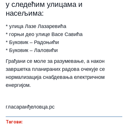
у следећим улицама и
насељима:
* улица Лазе Лазаревића
* горњи део улице Васе Сaвића
* Буковик – Радоњићи
* Буковик – Лаловићи
Грађани се моле за разумевање, а након
завршетка планираних радова очекује се
нормализација снабдевања електричном
енергијом.
гласаранђеловца.рс
Тагови: