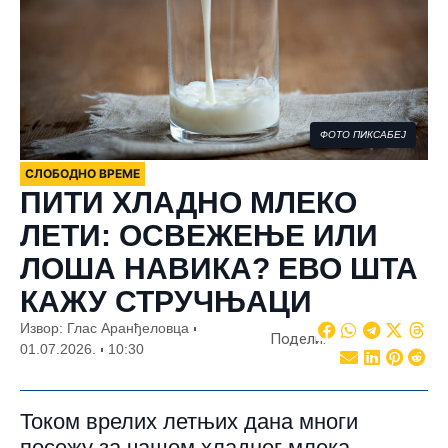
ФОТО ПИКСАБЕЈ
СЛОБОДНО ВРЕМЕ
ПИТИ ХЛАДНО МЛЕКО
ЛЕТИ: ОСВЕЖЕЊЕ ИЛИ
ЛОША НАВИКА? ЕВО ШТА
КАЖУ СТРУЧЊАЦИ
Извор: Глас Аранђеловца
Подели:
01.07.2026.
10:30
Током врелих летњих дана многи
посежу за чашом хладног млека