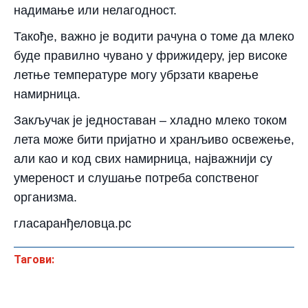
надимање или нелагодност.
Такође, важно је водити рачуна о томе да млеко
буде правилно чувано у фрижидеру, јер високе
летње температуре могу убрзати кварење
намирница.
Закључак је једноставан – хладно млеко током
лета може бити пријатно и хранљиво освежење,
али као и код свих намирница, најважнији су
умереност и слушање потреба сопственог
организма.
гласаранђеловца.рс
Тагови: