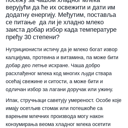
верујући да ће их освежити и дати им
додатну енергију. Међутим, поставља
се питање да ли је хладно млеко
заиста добар избор када температуре
пређу 30 степени?
Нутриционисти истичу да је млеко богат извор
калцијума, протеина и витамина, па може бити
добар део летње исхране. Чаша добро
расхлађеног млека код многих људи ствара
осећај свежине и ситости, а може бити и
одличан избор за лагани доручак или ужину.
Ипак, стручњаци саветују умереност. Особе које
имају осетљив стомак или потешкоће са
варењем млечних производа могу након
конзумирања веома хладног млека осетити