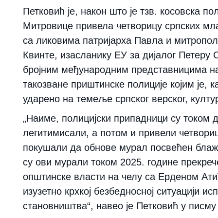
Петковић је, након што је тзв. косовска п
Митровице привела четворицу српских мла
са ликовима патријарха Павла и митропол
Квинте, изасланику ЕУ за дијалог Петеру 
бројним међународним представницима на
такозване приштинске полиције којим је, к
ударено на темеље српског верског, култу
„Наиме, полицијски припадници су током 
легитимисали, а потом и привели четвори
покушали да обнове мурал посвећен блаж
су ови мурали током 2025. године прекре
општинске власти на челу са Ерденом Ати
изузетно крхкој безбедносној ситуацији ис
становништва“, навео је Петковић у писму 