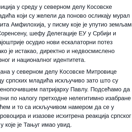
олиција у среду у северном делу Косовске
дића који су желели да поново осликају мурал
ита Амфилохија, у писму које је упутио земљам
Соренсену, шефу Делегације ЕУ у Србији и
јоштрије осудио нови ескалаторни потез
ако је истакао, директно и недвосмислено
рног и националног идентитета.
дана у северном делу Косовске Митровице
цу српских младића искључиво зато што су
енопочившем патријарху Павлу. Подсећамо да
чени по налогу претходне нелегитимно изабране
ћем и то са искључивом намером да се у
провоцира и изазове исхитрена реакција српског
у које је Тањуг имао увид.