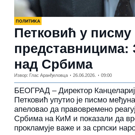
ПОЛИТИКА
Петковић у писм
представницима: 
над Србима
Извор: Глас Аранђеловца
26.06.2026.
09:00
БЕОГРАД – Директор Канцеларије
Петковић упутио је писмо међун
апеловао да правовремено реагуј
Србима на КиМ и показали да вр
прокламује важе и за српски наро