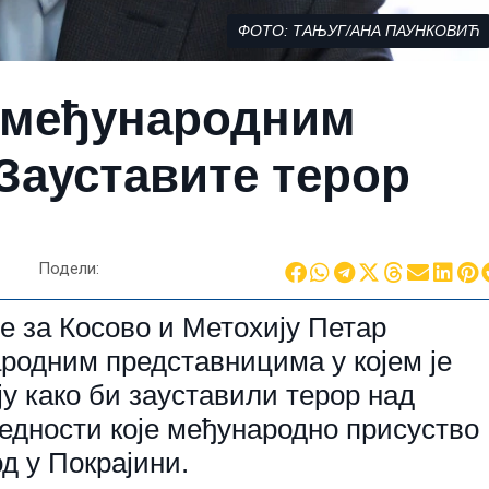
ФОТО: ТАЊУГ/АНА ПАУНКОВИЋ
у међународним
Зауставите терор
Подели:
 за Косово и Метохију Петар
ародним представницима у којем је
у како би зауставили терор над
едности које међународно присуство
д у Покрајини.