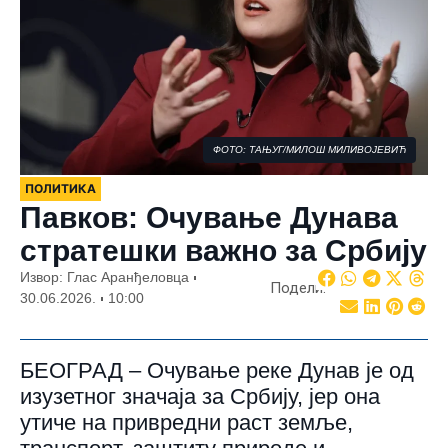
ФОТО: ТАЊУГ/МИЛОШ МИЛИВОЈЕВИЋ
ПОЛИТИКА
Павков: Очување Дунава
стратешки важно за Србију
Извор: Глас Аранђеловца
Подели:
30.06.2026.
10:00
БЕОГРАД – Очување реке Дунав је од
изузетног значаја за Србију, јер она
утиче на привредни раст земље,