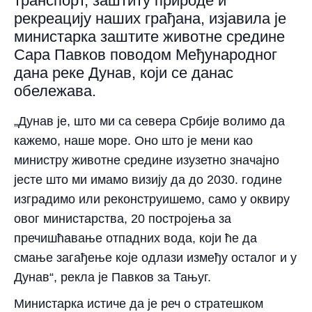
транспорт, заштиту природе и
рекреацију наших грађана, изјавила је
министарка заштите животне средине
Сара Павков поводом Међународног
дана реке Дунав, који се данас
обележава.
„Дунав је, што ми са севера Србије волимо да
кажемо, наше море. Оно што је мени као
министру животне средине изузетно значајно
јесте што ми имамо визију да до 2030. године
изградимо или реконструишемо, само у оквиру
овог министарства, 20 постројења за
пречишћавање отпадних вода, који ће да
смање загађење које одлази између осталог и у
Дунав“, рекла је Павков за Тањуг.
Министарка истиче да је реч о стратешком