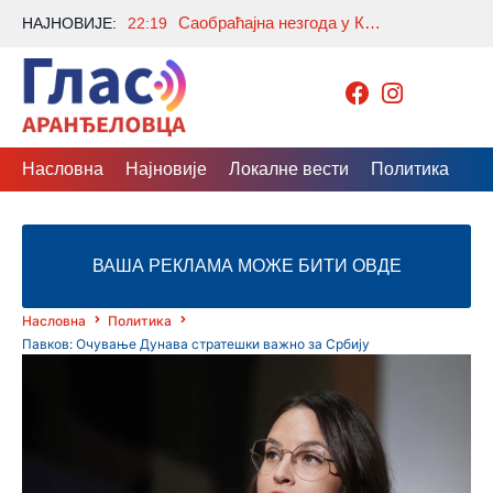
Саобраћајна незгода у Крћевцу: Има повређених, саобраћај обустављен у оба правца
НАЈНОВИЈЕ:
22:19
Насловна
Најновије
Локалне вести
Политика
Др
ВАША РЕКЛАМА МОЖЕ БИТИ ОВДЕ
Насловна
Политика
Павков: Очување Дунава стратешки важно за Србију