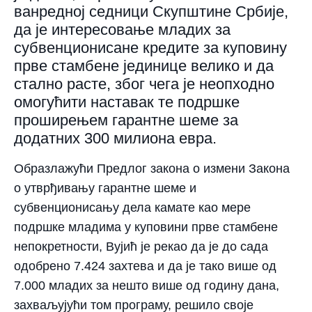
ванредној седници Скупштине Србије,
да је интересовање младих за
субвенционисане кредите за куповину
прве стамбене јединице велико и да
стално расте, због чега је неопходно
омогућити наставак те подршке
проширењем гарантне шеме за
додатних 300 милиона евра.
Образлажући Предлог закона о измени Закона
о утврђивању гарантне шеме и
субвенционисању дела камате као мере
подршке младима у куповини прве стамбене
непокретности, Вујић је рекао да је до сада
одобрено 7.424 захтева и да је тако више од
7.000 младих за нешто више од годину дана,
захваљујући том програму, решило своје