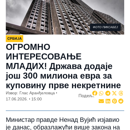
ФОТО ПИКСАБЕЈ
СРБИЈА
ОГРОМНО
ИНТЕРЕСОВАЊЕ
МЛАДИХ! Држава додаје
још 300 милиона евра за
куповину прве некретнине
Извор: Глас Аранђеловца
Подели:
17.06.2026.
15:00
Министар правде Ненад Вујић изјавио
је данас, образлажући више закона на