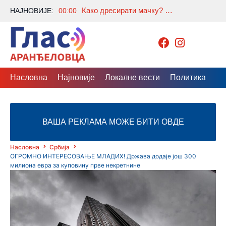
Како дресирати мачку? Уз ове једноставне савете ваша љубимица може научити нове навике
НАЈНОВИЈЕ:
00:00
Насловна
Најновије
Локалне вести
Политика
Др
ВАША РЕКЛАМА МОЖЕ БИТИ ОВДЕ
Насловна
Србија
ОГРОМНО ИНТЕРЕСОВАЊЕ МЛАДИХ! Држава додаје још 300
милиона евра за куповину прве некретнине