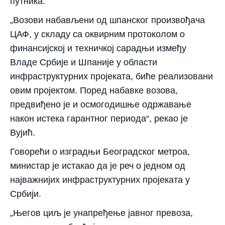
путника.
„Возови набављени од шпанског произвођача
ЦАФ, у складу са оквирним протоколом о
финансијској и техничкој сарадњи између
Владе Србије и Шпаније у области
инфраструктурних пројеката, биће реализовани
овим пројектом. Поред набавке возова,
предвиђено је и осмогодишње одржавање
након истека гарантног периода“, рекао је
Вујић.
Говорећи о изградњи Београдског метроа,
министар је истакао да је реч о једном од
најважнијих инфраструктурних пројеката у
Србији.
„Његов циљ је унапређење јавног превоза,