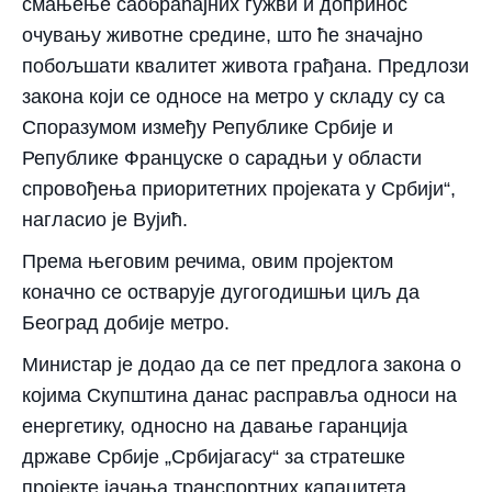
смањење саобраћајних гужви и допринос
очувању животне средине, што ће значајно
побољшати квалитет живота грађана. Предлози
закона који се односе на метро у складу су са
Споразумом између Републике Србије и
Републике Француске о сарадњи у области
спровођења приоритетних пројеката у Србији“,
нагласио је Вујић.
Према његовим речима, овим пројектом
коначно се остварује дугогодишњи циљ да
Београд добије метро.
Министар је додао да се пет предлога закона о
којима Скупштина данас расправља односи на
енергетику, односно на давање гаранција
државе Србије „Србијагасу“ за стратешке
пројекте јачања транспортних капацитета