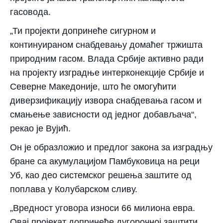
гасовода.
„Ти пројекти допринеће сигурном и
континуираном снабдевању домаћег тржишта
природним гасом. Влада Србије активно ради
на пројекту изградње интерконекције Србије и
Северне Македоније, што ће омогућити
диверзификацију извора снабдевања гасом и
смањење зависности од једног добављача“,
рекао је Вујић.
Он је образложио и предлог закона за изградњу
бране са акумулацијом Памбуковица на реци
Уб, као део системског решења заштите од
поплава у Колубарском сливу.
„Вредност уговора износи 66 милиона евра.
Овај пројекат допринеће дугорочној заштити