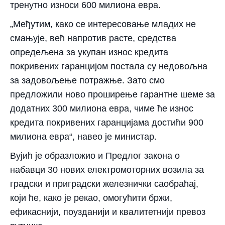
тренутно износи 600 милиона евра.
„Међутим, како се интересовање младих не
смањује, већ напротив расте, средства
опредељена за укупан износ кредита
покривених гаранцијом постала су недовољна
за задовољење потражње. Зато смо
предложили ново проширење гарантне шеме за
додатних 300 милиона евра, чиме ће износ
кредита покривених гаранцијама достићи 900
милиона евра“, навео је министар.
Вујић је образложио и Предлог закона о
набавци 30 нових електромоторних возила за
градски и приградски железнички саобраћај,
који ће, како је рекао, омогућити бржи,
ефикаснији, поузданији и квалитетнији превоз