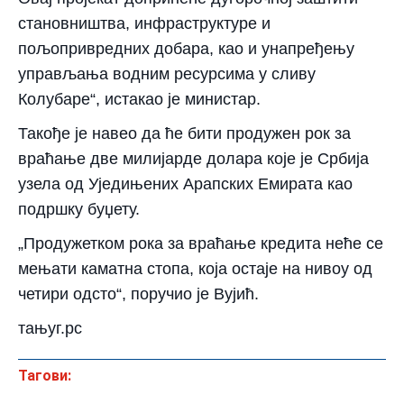
становништва, инфраструктуре и
пољопривредних добара, као и унапређењу
управљања водним ресурсима у сливу
Колубаре“, истакао је министар.
Такође је навео да ће бити продужен рок за
враћање две милијарде долара које је Србија
узела од Уједињених Арапских Емирата као
подршку буџету.
„Продужетком рока за враћање кредита неће се
мењати каматна стопа, која остаје на нивоу од
четири одсто“, поручио је Вујић.
тањуг.рс
Тагови: