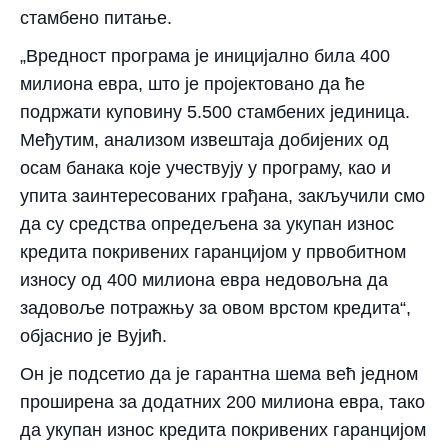
стамбено питање.
„Вредност програма је иницијално била 400
милиона евра, што је пројектовано да ће
подржати куповину 5.500 стамбених јединица.
Међутим, анализом извештаја добијених од
осам банака које учествују у програму, као и
упита заинтересованих грађана, закључили смо
да су средства опредељена за укупан износ
кредита покривених гаранцијом у првобитном
износу од 400 милиона евра недовољна да
задовоље потражњу за овом врстом кредита“,
објаснио је Вујић.
Он је подсетио да је гарантна шема већ једном
проширена за додатних 200 милиона евра, тако
да укупан износ кредита покривених гаранцијом