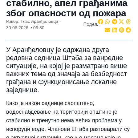
стабилно, апел грађанима
због опасности од пожара
Извор: Глас Аранђеловца
Подели:
30.06.2026.
06:30
У Аранђеловцу је одржана друга
редовна седница Штаба за ванредне
ситуације, на којој је разматрано више
важних тема од значаја за безбедност
грађана и функционисање локалне
заједнице.
Како је након седнице саопштено,
водоснабдевање на територији општине је
стабилно и тренутно нема већих проблема у
испоруци воде. Чланови Штаба разговарали су
о актуелној ситуацији, као и о мерама које је