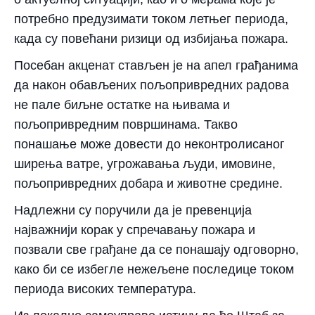
потребно предузимати током летњег периода,
када су повећани ризици од избијања пожара.
Посебан акценат стављен је на апел грађанима
да након обављених пољопривредних радова
не пале биљне остатке на њивама и
пољопривредним површинама. Такво
понашање може довести до неконтролисаног
ширења ватре, угрожавања људи, имовине,
пољопривредних добара и животне средине.
Надлежни су поручили да је превенција
најважнији корак у спречавању пожара и
позвали све грађане да се понашају одговорно,
како би се избегле нежељене последице током
периода високих температура.