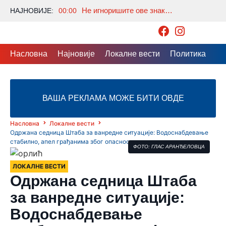
Не игноришите ове знакове: Шта значи када се пробудите тачно у 3 сата ујутру?
НАЈНОВИЈЕ:
00:00
Насловна
Најновије
Локалне вести
Политика
Др
ВАША РЕКЛАМА МОЖЕ БИТИ ОВДЕ
Насловна
Локалне вести
Одржана седница Штаба за ванредне ситуације: Водоснабдевање
стабилно, апел грађанима због опасности од пожара
ФОТО: ГЛАС АРАНЂЕЛОВЦА
ЛОКАЛНЕ ВЕСТИ
Одржана седница Штаба
за ванредне ситуације:
Водоснабдевање