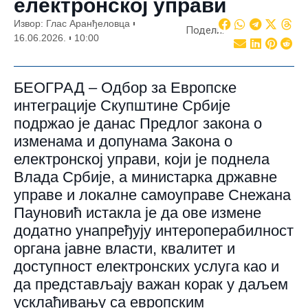
електронској управи
Извор: Глас Аранђеловца
Подели:
16.06.2026.
10:00
БЕОГРАД – Одбор за Европске
интеграције Скупштине Србије
подржао је данас Предлог закона о
изменама и допунама Закона о
електронској управи, који је поднела
Влада Србије, а министарка државне
управе и локалне самоуправе Снежана
Пауновић истакла је да ове измене
додатно унапређују интероперабилност
органа јавне власти, квалитет и
доступност електронских услуга као и
да представљају важан корак у даљем
усклађивању са европским