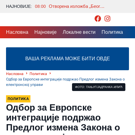
Отворена изложба „Београдски лавиринт“ аутора Зорана Гребенаровића
НАЈНОВИЈЕ:
08:00
Насловна
Најновије
Локалне вести
Политика
Др
ВАША РЕКЛАМА МОЖЕ БИТИ ОВДЕ
Насловна
Политика
Одбор за Европске интеграције подржао Предлог измена Закона о
електронској управи
ФОТО: ТАЊУГ/ЈАДРАНКА ИЛИЋ
ПОЛИТИКА
Одбор за Европске
интеграције подржао
Предлог измена Закона о