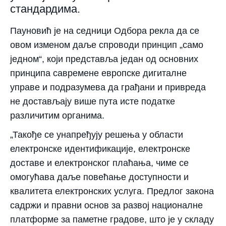
стандардима.
Пауновић је на седници Одбора рекла да се
овом изменом даље спроводи принцип „само
једном“, који представља један од основних
принципа савремене европске дигиталне
управе и подразумева да грађани и привреда
не достављају више пута исте податке
различитим органима.
„Такође се унапређују решења у области
електронске идентификације, електронске
доставе и електронског плаћања, чиме се
омогућава даље повећање доступности и
квалитета електронских услуга. Предлог закона
садржи и правни основ за развој националне
платформе за паметне градове, што је у складу