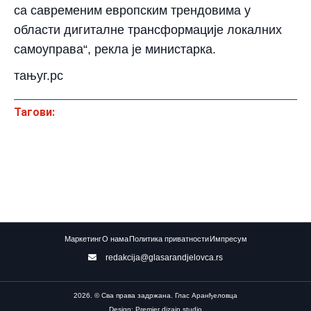
са савременим европским трендовима у
области дигиталне трансформације локалних
самоуправа“, рекла је министарка.
тањуг.рс
Тагови:
Маркетинг
О нама
Политика приватности
Импресум
redakcija@glasarandjelovca.rs
2026. © Сва права задржана. Глас Аранђеловца
Design: Premier dizajn studio