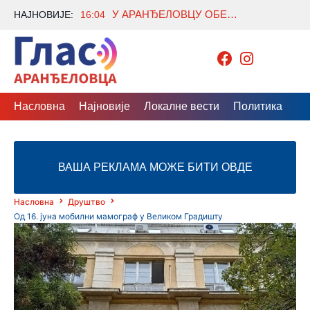
У АРАНЂЕЛОВЦУ ОБЕЛЕЖЕНА СЛАВА СВЕТОГ ПАНТЕЛЕЈМОНА У БОЛНИЧКОЈ КАПЕЛИ
НАЈНОВИЈЕ:
16:04
Насловна
Најновије
Локалне вести
Политика
Др
ВАША РЕКЛАМА МОЖЕ БИТИ ОВДЕ
Насловна
Друштво
Од 16. јуна мобилни мамограф у Великом Градишту