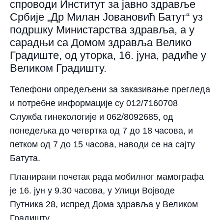
спроводи Институт за јавно здравље
Србије „Др Милан Јовановић Батут“ уз
подршку Министарства здравља, а у
сарадњи са Домом здравља Велико
Градиште, од уторка, 16. јуна, радиће у
Великом Градишту.
Телефони опредељени за заказивање прегледа
и потребне информације су 012/7160708
Служба гинекологије и 062/8092685, од
понедељка до четвртка од 7 до 18 часова, и
петком од 7 до 15 часова, наводи се на сајту
Батута.
Планирани почетак рада мобилног мамографа
је 16. јун у 9.30 часова, у Улици Војводе
Путника 28, испред Дома здравља у Великом
Градишту.