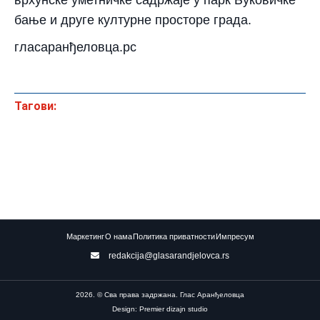
врхунске уметничке садржаје у парк Буковичке
бање и друге културне просторе града.
гласаранђеловца.рс
Тагови:
Маркетинг
О нама
Политика приватности
Импресум
redakcija@glasarandjelovca.rs
2026. © Сва права задржана. Глас Аранђеловца
Design: Premier dizajn studio