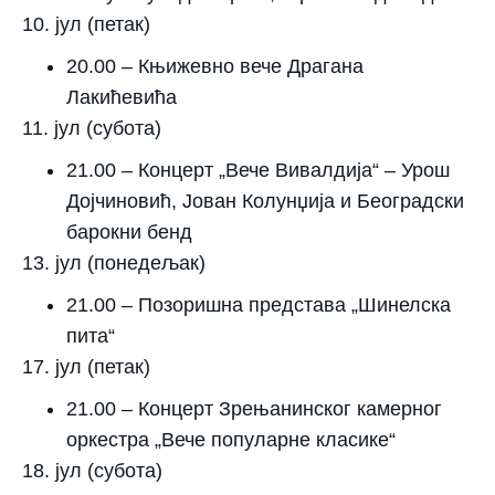
10. јул (петак)
20.00
– Књижевно вече Драгана
Лакићевића
11. јул (субота)
21.00
– Концерт „Вече Вивалдија“ – Урош
Дојчиновић, Јован Колунџија и Београдски
барокни бенд
13. јул (понедељак)
21.00
– Позоришна представа „Шинелска
пита“
17. јул (петак)
21.00
– Концерт Зрењанинског камерног
оркестра „Вече популарне класике“
18. јул (субота)