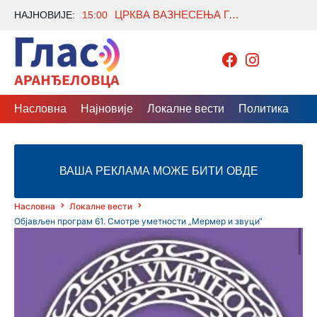
ЦРКВА ВАЗНЕСЕЊА ГОСПОДЊЕГ У ОРАШЦУ – ДУХОВНИ СВЕДОК СРПСКЕ ИСТОРИЈЕ
НАЈНОВИЈЕ:
15:00
Насловна
Најновије
Локалне вести
Политика
Др
ВАША РЕКЛАМА МОЖЕ БИТИ ОВДЕ
Насловна
Локалне вести
Објављен програм 61. Смотре уметности „Мермер и звуци“