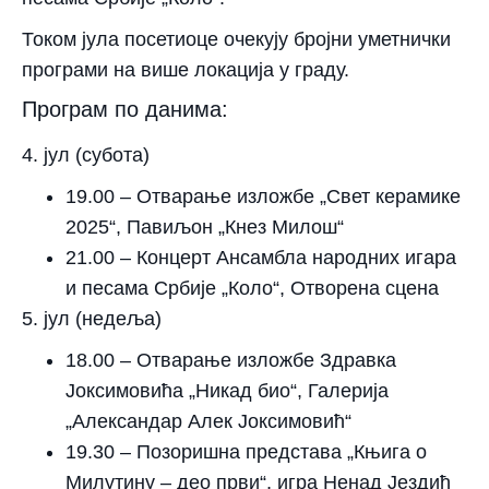
Током јула посетиоце очекују бројни уметнички
програми на више локација у граду.
Програм по данима:
4. јул (субота)
19.00
– Отварање изложбе „Свет керамике
2025“, Павиљон „Кнез Милош“
21.00
– Концерт Ансамбла народних игара
и песама Србије „Коло“, Отворена сцена
5. јул (недеља)
18.00
– Отварање изложбе Здравка
Јоксимовића „Никад био“, Галерија
„Александар Алек Јоксимовић“
19.30
– Позоришна представа „Књига о
Милутину – део први“, игра Ненад Јездић