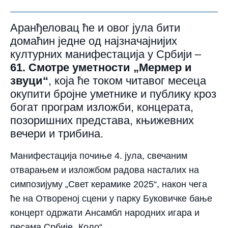
Аранђеловац ће и овог јула бити
домаћин једне од најзначајнијих
културних манифестација у Србији –
61. Смотре уметности „Мермер и
звуци“
, која ће током читавог месеца
окупити бројне уметнике и публику кроз
богат програм изложби, концерата,
позоришних представа, књижевних
вечери и трибина.
Манифестација почиње
4. јула
, свечаним
отварањем и изложбом радова насталих на
симпозијуму „Свет керамике 2025“, након чега
ће на Отвореној сцени у парку Буковичке бање
концерт одржати Ансамбл народних игара и
песама Србије
„Коло“
.