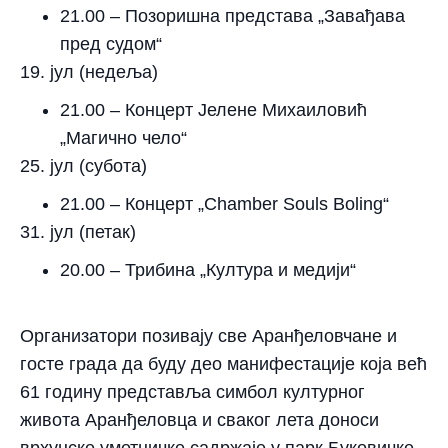
21.00
– Позоришна представа „Завађава
пред судом“
19. јул (недеља)
21.00
– Концерт Јелене Михаиловић
„Магично чело“
25. јул (субота)
21.00
– Концерт „Chamber Souls Boling“
31. јул (петак)
20.00
– Трибина „Култура и медији“
Организатори позивају све Аранђеловчане и
госте града да буду део манифестације која већ
61 годину
представља симбол културног
живота Аранђеловца и сваког лета доноси