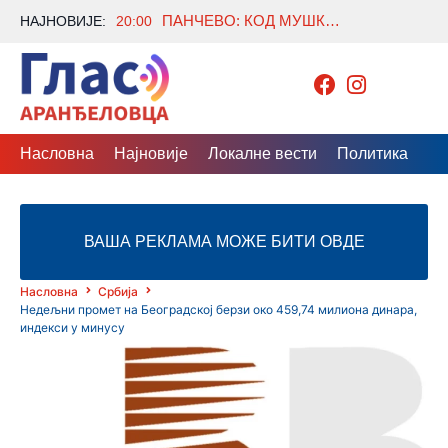
ПАНЧЕВО: КОД МУШКАРЦА ПРОНАЂЕНО 841 ГРАМ СУМЊИВЕ МАРИХУАНЕ, ПОДНЕТА КРИВИЧНА ПРИЈАВА
НАЈНОВИЈЕ:
20:00
Насловна
Најновије
Локалне вести
Политика
Др
ВАША РЕКЛАМА МОЖЕ БИТИ ОВДЕ
Насловна
Србија
Недељни промет на Београдској берзи око 459,74 милиона динара,
индекси у минусу