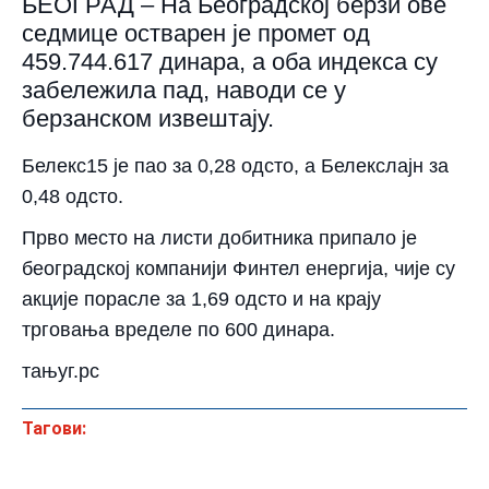
БЕОГРАД – На Београдској берзи ове
седмице остварен је промет од
459.744.617 динара, а оба индекса су
забележила пад, наводи се у
берзанском извештају.
Белекс15 је пао за 0,28 одсто, а Белекслајн за
0,48 одсто.
Прво место на листи добитника припало је
београдској компанији Финтел енергија, чије су
акције порасле за 1,69 одсто и на крају
трговања вределе по 600 динара.
тањуг.рс
Тагови: