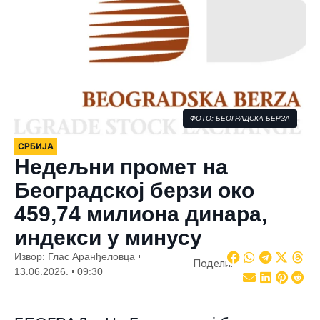
ФОТО: БЕОГРАДСКА БЕРЗА
СРБИЈА
Недељни промет на
Београдској берзи око
459,74 милиона динара,
индекси у минусу
Извор: Глас Аранђеловца
Подели:
13.06.2026.
09:30