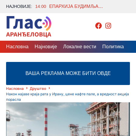
ЕПАРХИЈА БУДИМЉАНСКО-НИКШИЋКА: ВУЧИЋЕВЕ РЕЧИ О ЛИТИЈАМА ДОПРИНОС ОЧУВАЊУ ИСТОРИЈСКЕ ИСТИНЕ
НАЈНОВИЈЕ:
14:00
Насловна
Најновије
Локалне вести
Политика
Др
ВАША РЕКЛАМА МОЖЕ БИТИ ОВДЕ
Насловна
Друштво
Након најаве краја рата у Ирану, цене нафте пале, а вредност акција
порасла