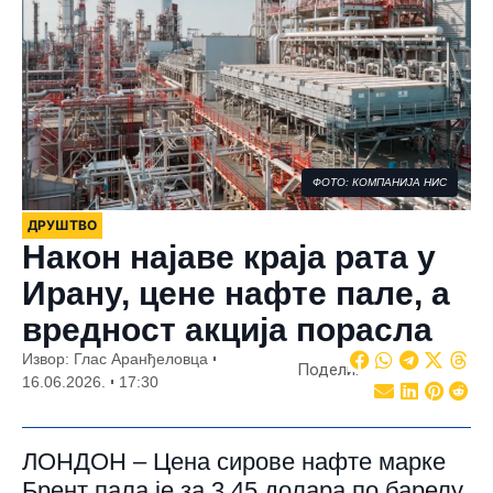
ФОТО: КОМПАНИЈА НИС
ДРУШТВО
Након најаве краја рата у
Ирану, цене нафте пале, а
вредност акција порасла
Извор: Глас Аранђеловца
Подели:
16.06.2026.
17:30
ЛОНДОН – Цена сирове нафте марке
Брент пала је за 3,45 долара по барелу,