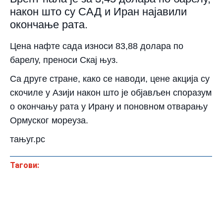
након што су САД и Иран најавили
окончање рата.
Цена нафте сада износи 83,88 долара по
барелу, преноси Скај њуз.
Са друге стране, како се наводи, цене акција су
скочиле у Азији након што је објављен споразум
о окончању рата у Ирану и поновном отварању
Ормуског мореуза.
тањуг.рс
Тагови: