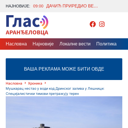
ДАЧИЋ ПРИРЕДИО ВЕЧЕРУ ЗА НАМИБИЈСКУ КОЛЕГИНИЦУ ЛУСИЈУ ИПУМБУ
НАЈНОВИЈЕ:
09:00
Насловна
Најновије
Локалне вести
Политика
Др
ВАША РЕКЛАМА МОЖЕ БИТИ ОВДЕ
Насловна
Хроника
Мушкарац нестао у води код Дринског залива у Лешници:
Специјалистички тимови претражују терен