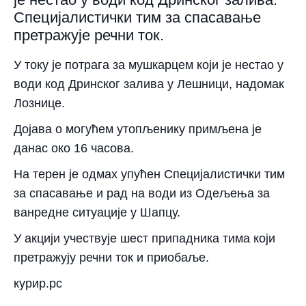
Специјалистички тим за спасавање
претражује речни ток.
У току је потрага за мушкарцем који је нестао у
води код Дринског залива у Лешници, надомак
Лознице.
Дојава о могућем утопљенику примљена је
данас око 16 часова.
На терен је одмах упућен Специјалистички тим
за спасавање и рад на води из Одељења за
ванредне ситуације у Шапцу.
У акцији учествује шест припадника тима који
претражују речни ток и приобаље.
курир.рс