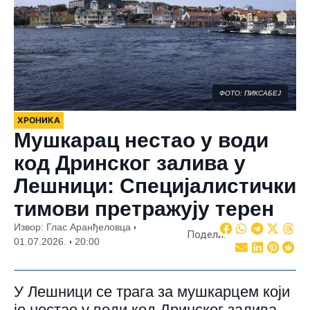
ФОТО: ПИКСАБЕЈ
ХРОНИКА
Мушкарац нестао у води
код Дринског залива у
Лешници: Специјалистички
тимови претражују терен
Извор: Глас Аранђеловца
Подели:
01.07.2026.
20:00
У Лешници се трага за мушкарцем који
је нестао у води код Дринског залива.