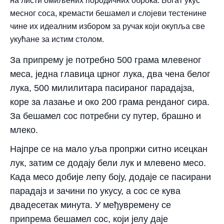
на листи омиљених породичних оброка. Богат укус
месног соса, кремасти бешамел и слојеви тестенине
чине их идеалним избором за ручак који окупља све
укућане за истим столом.
За припрему је потребно 500 грама млевеног
меса, једна главица црног лука, два чена белог
лука, 500 милилитара пасираног парадајза,
коре за лазање и око 200 грама ренданог сира.
За бешамел сос потребни су путер, брашно и
млеко.
Најпре се на мало уља пропржи ситно исецкан
лук, затим се додају бели лук и млевено месо.
Када месо добије лепу боју, додаје се пасирани
парадајз и зачини по укусу, а сос се кува
двадесетак минута. У међувремену се
припрема бешамел сос, који јелу даје