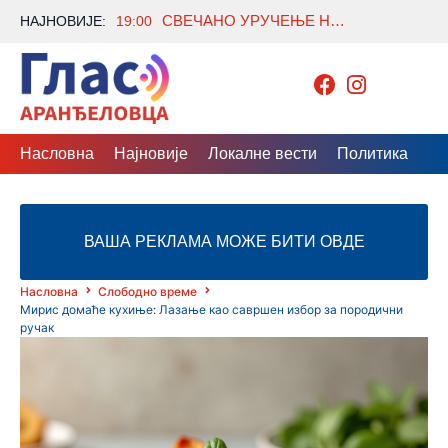
СВЕЧАНО УРУЧЕЊЕ НОВЧАНИХ НАГРАДА НАЈУСПЕШНИЈИМ УЧЕНИЦИМА И ПРОСВЕТНИМ РАДНИЦИМА
НАЈНОВИЈЕ:
19:00
Насловна
Најновије
Локалне вести
Политика
Др
ВАША РЕКЛАМА МОЖЕ БИТИ ОВДЕ
Насловна
Слободно време
Мирис домаће кухиње: Лазање као савршен избор за породични
ручак