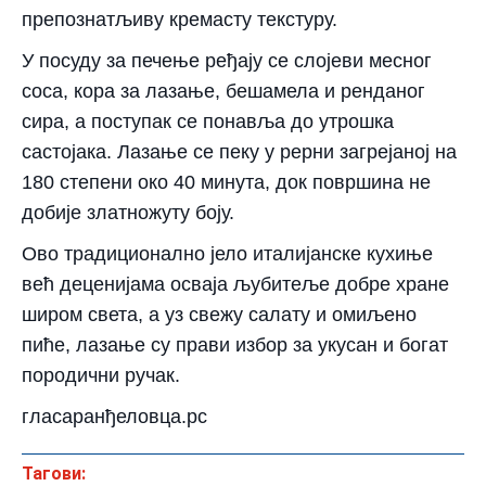
препознатљиву кремасту текстуру.
У посуду за печење ређају се слојеви месног
соса, кора за лазање, бешамела и ренданог
сира, а поступак се понавља до утрошка
састојака. Лазање се пеку у рерни загрејаној на
180 степени око 40 минута, док површина не
добије златножуту боју.
Ово традиционално јело италијанске кухиње
већ деценијама осваја љубитеље добре хране
широм света, а уз свежу салату и омиљено
пиће, лазање су прави избор за укусан и богат
породични ручак.
гласаранђеловца.рс
Тагови: