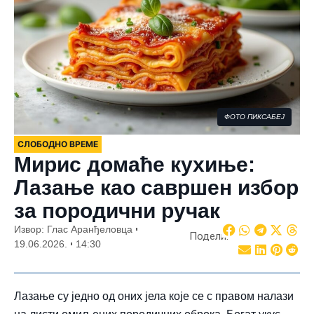
ФОТО ПИКСАБЕЈ
СЛОБОДНО ВРЕМЕ
Мирис домаће кухиње:
Лазање као савршен избор
за породични ручак
Извор: Глас Аранђеловца
Подели:
19.06.2026.
14:30
Лазање су једно од оних јела које се с правом налази