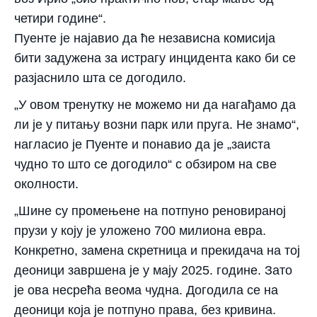
четири године“.
Пуенте је најавио да ће независна комисија
бити задужена за истрагу инцидента како би се
разјаснило шта се догодило.
„У овом тренутку не можемо ни да нагађамо да
ли је у питању возни парк или пруга. Не знамо“,
нагласио је Пуенте и понавио да је „заиста
чудно то што се догодило“ с обзиром на све
околности.
„Шине су промењене на потпуно реновираној
прузи у коју је уложено 700 милиона евра.
Конкретно, замена скретница и прекидача на тој
деоници завршена је у мају 2025. године. Зато
је ова несрећа веома чудна. Догодила се на
деоници која је потпуно права, без кривина.