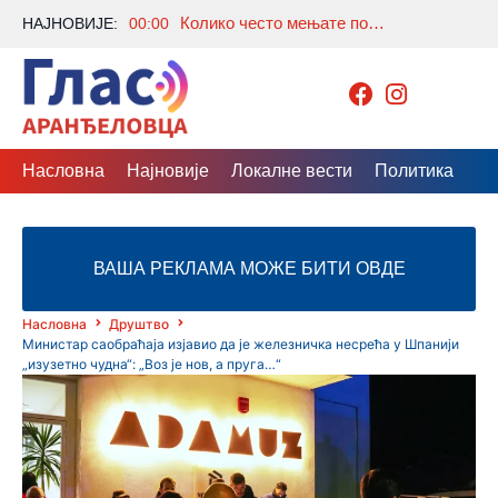
Колико често мењате постељину? Многи праве исту грешку, а стручњаци откривају колико је заиста потребно
НАЈНОВИЈЕ:
00:00
Насловна
Најновије
Локалне вести
Политика
Др
ВАША РЕКЛАМА МОЖЕ БИТИ ОВДЕ
Насловна
Друштво
Министар саобраћаја изјавио да је железничка несрећа у Шпанији
„изузетно чудна“: „Воз је нов, а пруга…“