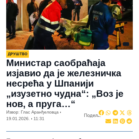
ДРУШТВО
Министар саобраћаја
изјавио да је железничка
несрећа у Шпанији
„изузетно чудна“: „Воз је
нов, а пруга…“
Извор: Глас Аранђеловца
Подели:
19.01.2026.
11:31