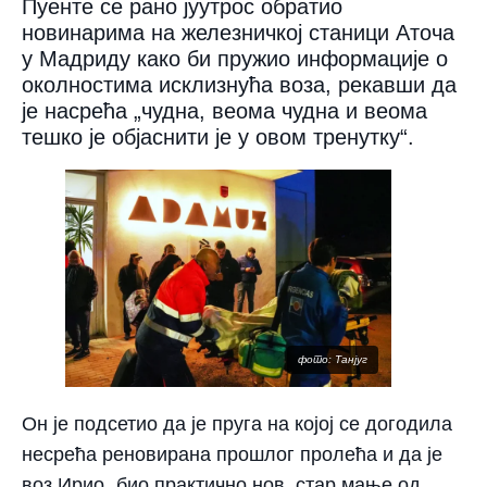
Пуенте се рано јуутрос обратио
новинарима на железничкој станици Аточа
у Мадриду како би пружио информације о
околностима исклизнућа воза, рекавши да
је насрећа „чудна, веома чудна и веома
тешко је објаснити је у овом тренутку“.
фото: Танјуг
Он је подсетио да је пруга на којој се догодила
несрећа реновирана прошлог пролећа и да је
воз Ирио „био практично нов, стар мање од