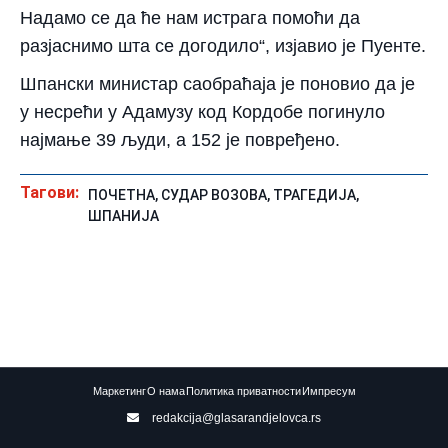
Надамо се да ће нам истрага помоћи да
разјаснимо шта се догодило“, изјавио је Пуенте.
Шпански министар саобраћаја је поновио да је
у несрећи у Адамузу код Кордобе погинуло
најмање 39 људи, а 152 је повређено.
Тагови:
ПОЧЕТНА
,
СУДАР ВОЗОВА
,
ТРАГЕДИЈА
,
ШПАНИЈА
Маркетинг
О нама
Политика приватности
Импресум
redakcija@glasarandjelovca.rs