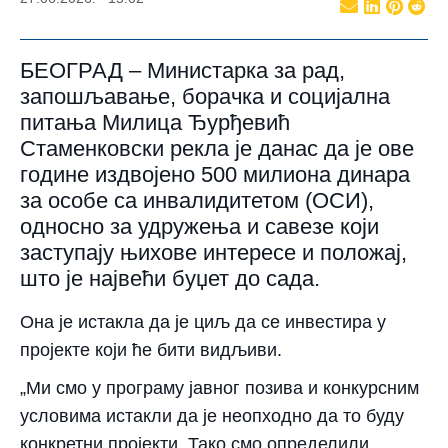
БЕОГРАД – Министарка за рад,
запошљавање, борачка и социјална
питања Милица Ђурђевић
Стаменковски рекла је данас да је ове
године издвојено 500 милиона динара
за особе са инвалидитетом (ОСИ),
односно за удружења и савезе који
заступају њихове интересе и положај,
што је највећи буџет до сада.
Она је истакла да је циљ да се инвестира у
пројекте који ће бити видљиви.
„Ми смо у програму јавног позива и конкурсним
условима истакли да је неопходно да то буду
конкретни пројекти. Тако смо определили