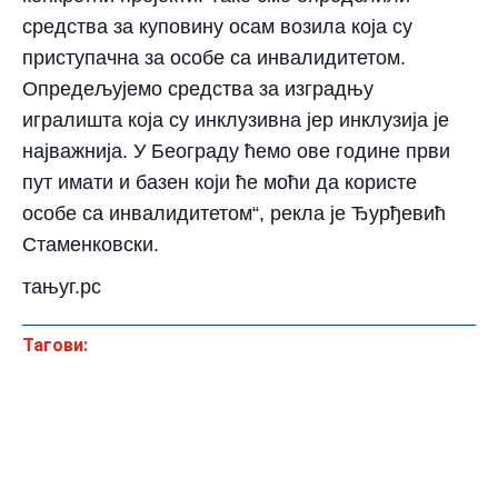
средства за куповину осам возила која су
приступачна за особе са инвалидитетом.
Опредељујемо средства за изградњу
игралишта која су инклузивна јер инклузија је
најважнија. У Београду ћемо ове године први
пут имати и базен који ће моћи да користе
особе са инвалидитетом“, рекла је Ђурђевић
Стаменковски.
тањуг.рс
Тагови: