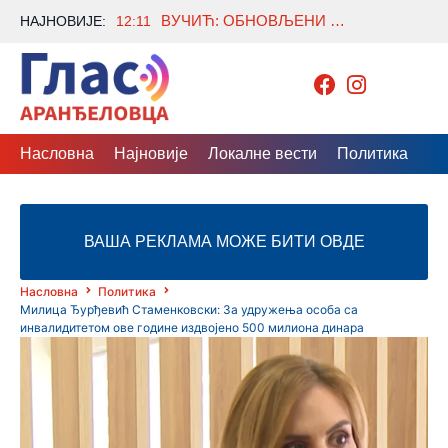
ВУЧИЋ: ОБНОВЉЕНИ СТАРИ ЖЕЛЕЗНИЧКИ МОСТ БИЋЕ НОВА БЕОГРАДСКА АТРАКЦИЈА
НАЈНОВИЈЕ:
12:11
Насловна
Најновије
Локалне вести
Политика
Др
ВАША РЕКЛАМА МОЖЕ БИТИ ОВДЕ
Насловна
Политика
Милица Ђурђевић Стаменковски: За удружења особа са
инвалидитетом ове године издвојено 500 милиона динара