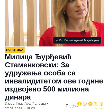
Фото: Снимак екрана\ Тањуг/видео
ПОЛИТИКА
Милица Ђурђевић
Стаменковски: За
удружења особа са
инвалидитетом ове године
издвојено 500 милиона
динара
Извор: Глас Аранђеловца
Подели:
27.06.2026.
15:02