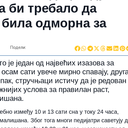
а би требало да
у била одморна за
Подели:
је један од највећих изазова за
осам сати увече мирно спавају, друг
Ипак, стручњаци истичу да је редован
жнијих услова за правилан раст,
лишана.
бно између 10 и 13 сати сна у току 24 часа,
алишана. Због тога многи педијатри саветују 