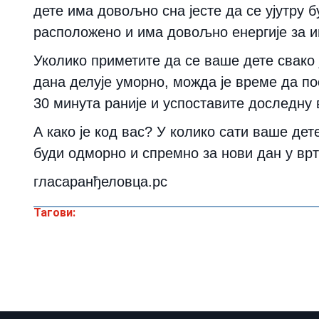
дете има довољно сна јесте да се ујутру б
расположено и има довољно енергије за иг
Уколико приметите да се ваше дете свако 
дана делује уморно, можда је време да п
30 минута раније и успоставите доследну 
А како је код вас? У колико сати ваше дет
буди одморно и спремно за нови дан у вр
гласаранђеловца.рс
Тагови: