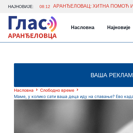
НАЈНОВИЈЕ:
08:12
Насловна
Најновије
ВАША РЕКЛАМ
Насловна
Слободно време
Маме, у колико сати ваша деца иду на спавање? Ево када