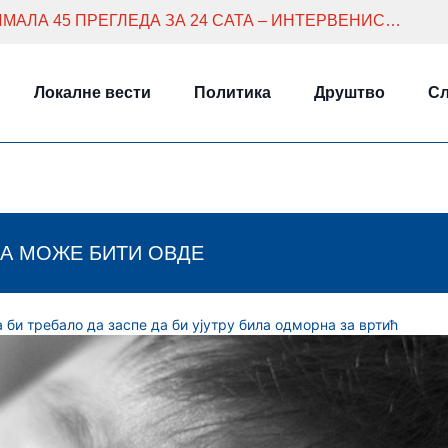
АРАНЂЕЛОВАЦ: ХИТНА ПОМОЋ ИМАЛА 45 ПРЕГЛЕДА ЗА 24 САТА – ИНТЕРВЕНИСАЛИ ЗБОГ КОМЕ, ТРОВАЊА И ТУЧЕ
Локалне вести
Политика
Друштво
Сл
А МОЖЕ БИТИ ОВДЕ
 би требало да заспе да би ујутру била одморна за вртић