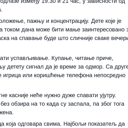
 одлазе између 19.30 и 21 час, у зависности од
.
ложење, пажњу и концентрацију. Дете које је
, а током дана може бити мање заинтересовано 
аска на спавање буде што сличније сваке вечер
ати успављивање. Купање, читање приче,
 детету сигнал да је време за одмор. Са друг
е игрица или коришћење телефона непосредно
.
не касније неће нужно дуже спавати ујутру.
без обзира на то када су заспала, па због тога
жена.
ица која одговара свима. Најбољи показатељ да