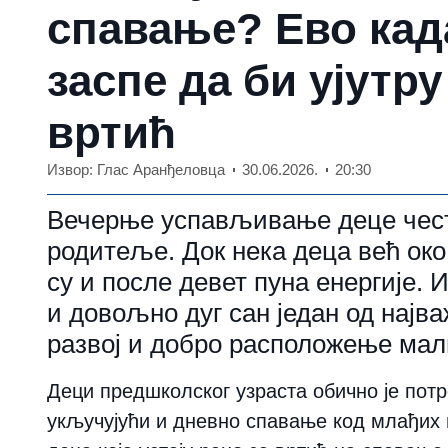
спавање? Ево кад
заспе да би ујутр
вртић
Извор: Глас Аранђеловца
30.06.2026.
20:30
Вечерње успављивање деце често 
родитеље. Док нека деца већ око 
су и после девет пуна енергије. 
и довољно дуг сан један од најва
развој и добро расположење ма
Деци предшколског узраста обично је потре
укључујући и дневно спавање код млађих м