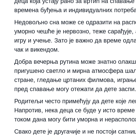
деца која устају рано за вртић на спавање
времена буђења и индивидуалних потреба
Недовољно сна може се одразити на распо
уморно чешће је нервозно, теже сарађује
игру и учење. Зато је важно да време одл
чак и викендом.
Добра вечерња рутина може знатно олакш
пригушено светло и мирна атмосфера шаљу
стране, гледање цртаних филмова, играњ
пред спавање могу отежати да дете заспи
Родитељи често примећују да дете које лег
Напротив, нека деца се буде у исто време 
током дана могу бити уморна и нерасполо
Свако дете је другачије и не постоји сатн