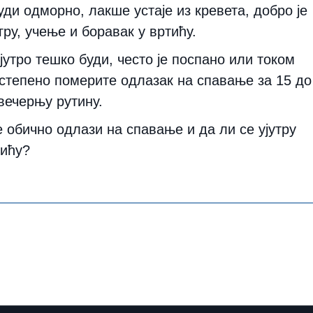
уди одморно, лакше устаје из кревета, добро је
ру, учење и боравак у вртићу.
јутро тешко буди, често је поспано или током
остепено померите одлазак на спавање за 15 до
вечерњу рутину.
е обично одлази на спавање и да ли се ујутру
тићу?