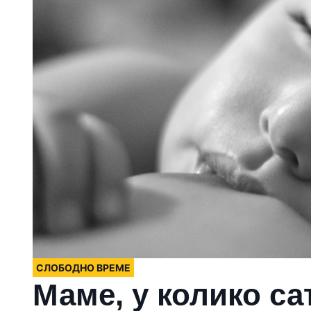
СЛОБОДНО ВРЕМЕ
Маме, у колико са