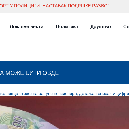
ДАЧИЋ И ШТЕФАНЕК ЗА ЈАЧИ СПОРТ У ПОЛИЦИЈИ: НАСТАВАК ПОДРШКЕ РАЗВОЈУ И ТАКМИЧЕЊИМА
Локалне вести
Политика
Друштво
Сл
А МОЖЕ БИТИ ОВДЕ
олико новца стиже на рачуне пензионера, детаљан списак и цифре