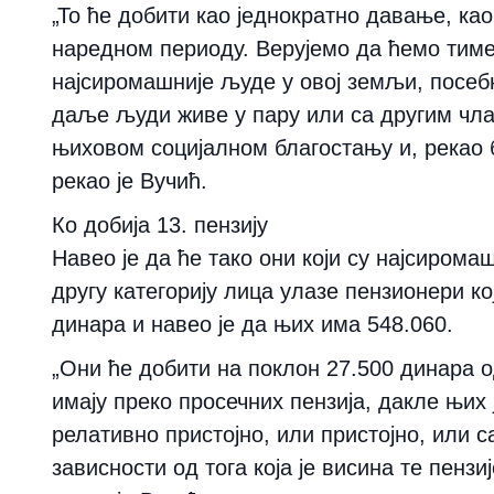
„То ће добити као једнократно давање, ка
наредном периоду. Верујемо да ћемо тим
најсиромашније људе у овој земљи, посебн
даље људи живе у пару или са другим чл
њиховом социјалном благостању и, рекао
рекао је Вучић.
Ко добија 13. пензију
Навео је да ће тако они који су најсиромаш
другу категорију лица улазе пензионери ко
динара и навео је да њих има 548.060.
„Они ће добити на поклон 27.500 динара 
имају преко просечних пензија, дакле њих 
релативно пристојно, или пристојно, или с
зависности од тога која је висина те пенз