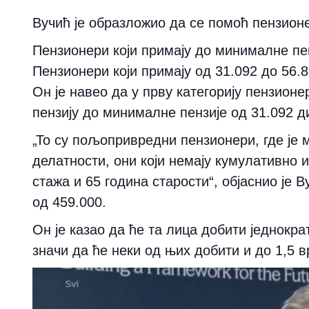
Вучић је образложио да се помоћ пензион
Пензионери који примају до минималне пен
Пензионери који примају од 31.092 до 56.
Он је навео да у прву категорију пензионе
пензију до минималне пензије од 31.092 д
„То су пољопривредни пензионери, где је 
делатности, они који немају кумулативно 
стажа и 65 година старости“, објаснио је
од 459.000.
Он је казао да ће та лица добити једнокра
значи да ће неки од њих добити и до 1,5 в