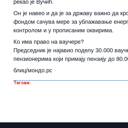
рекао је Вучић.
Он је навео и да је за државу важно да 
фондом сачува мере за ублажавање енергет
контролом и у прописаним оквирима.
Ко има право на ваучере?
Председник је најавио поделу 30.000 вауч
пензионерима који примају пензију до 80.
блиц/мондо.рс
Тагови: