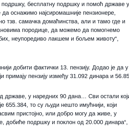
о подршку, бесплатну подршку и помоћ државе 
е да оснажимо најсиромашније пензионере,
о тзв. самачка домаћинства, али и тамо где и
ановима породице, да можемо да помогнемо
 бих, неупоредиво лакшем и бољем животу“,
нији добити фактички 13. пензију. Додао је да у
ји примају пензију између 31.092 динара и 56.8
од државе, у наредних 90 дана… Сви остали кој
је 655.384, то су људи нешто имућнији, који
асвим пристојно, или добро могу да живе, у
ије, добиће подршку и поклон од 20.000 динара“,