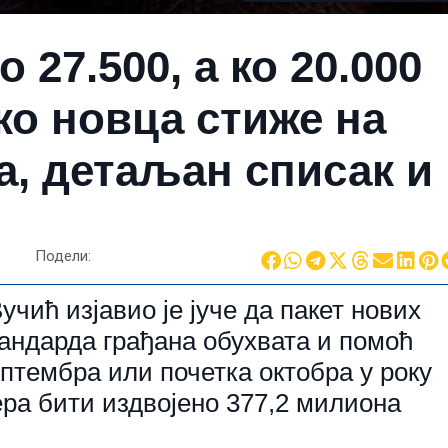
о 27.500, а ко 20.000
ко новца стиже на
а, детаљан списак и
Подели:
чић изјавио је јуче да пакет нових
ндарда грађана обухвата и помоћ
ептембра или почетка октобра у року
ера бити издвојено 377,2 милиона