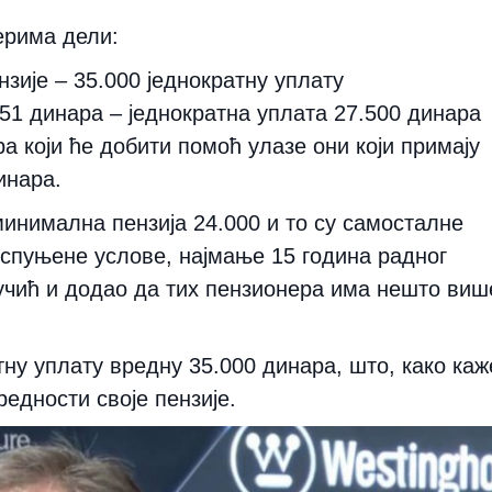
ерима дели:
зије – 35.000 једнократну уплату
851 динара – једнократна уплата 27.500 динара
ра који ће добити помоћ улазе они који примају
инара.
минимална пензија 24.000 и то су самосталне
испуњене услове, најмање 15 година радног
 Вучић и додао да тих пензионера има нешто виш
тну уплату вредну 35.000 динара, што, како каж
редности своје пензије.