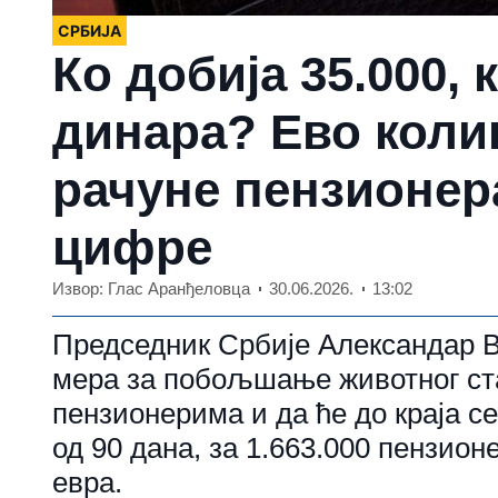
СРБИЈА
Ко добија 35.000, к
динара? Ево коли
рачуне пензионер
цифре
Извор: Глас Аранђеловца
30.06.2026.
13:02
Председник Србије Александар Ву
мера за побољшање животног ста
пензионерима и да ће до краја с
од 90 дана, за 1.663.000 пензион
евра.