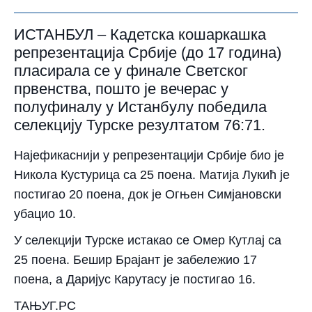
ИСТАНБУЛ – Кадетска кошаркашка
репрезентација Србије (до 17 година)
пласирала се у финале Светског
првенства, пошто је вечерас у
полуфиналу у Истанбулу победила
селекцију Турске резултатом 76:71.
Најефикаснији у репрезентацији Србије био је
Никола Кустурица са 25 поена. Матија Лукић је
постигао 20 поена, док је Огњен Симјановски
убацио 10.
У селекцији Турске истакао се Омер Кутлај са
25 поена. Бешир Брајант је забележио 17
поена, а Даријус Карутасу је постигао 16.
ТАЊУГ.РС