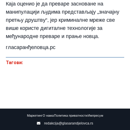
Каја оценио је да преваре засноване на
манипулацији људима представљају „значајну
претњу друштву“, јер криминалне мреже све
више користе дигиталне технологије за
међународне преваре и прање новца.
гласаранђеловца.рс
Тагови:
Маркетинг
О нама
Политика приватности
Импресум
redakcija@glasarandjelovca.rs