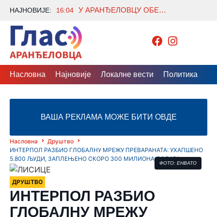
У АРАНЂЕЛОВЦУ ОБЕЛЕЖЕНА СЛАВА СВЕТОГ ПАНТЕЛЕЈМОНА У БОЛНИЧКОЈ КАПЕЛИ
НАЈНОВИЈЕ:
16:04
Насловна
Најновије
Локалне вести
Политика
Др
ВАША РЕКЛАМА МОЖЕ БИТИ ОВДЕ
Насловна
Друштво
ИНТЕРПОЛ РАЗБИО ГЛОБАЛНУ МРЕЖУ ПРЕВАРАНАТА: УХАПШЕНО
5.800 ЉУДИ, ЗАПЛЕЊЕНО СКОРО 300 МИЛИОНА ДОЛАРА
ФОТО: ЕНВАТО
ДРУШТВО
ИНТЕРПОЛ РАЗБИО
ГЛОБАЛНУ МРЕЖУ