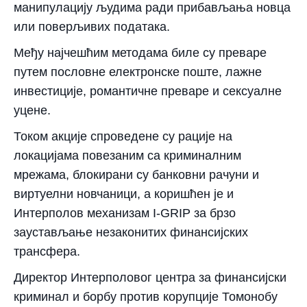
манипулацију људима ради прибављања новца
или поверљивих података.
Међу најчешћим методама биле су преваре
путем пословне електронске поште, лажне
инвестиције, романтичне преваре и сексуалне
уцене.
Током акције спроведене су рације на
локацијама повезаним са криминалним
мрежама, блокирани су банковни рачуни и
виртуелни новчаници, а коришћен је и
Интерполов механизам I-GRIP за брзо
заустављање незаконитих финансијских
трансфера.
Директор Интерполовог центра за финансијски
криминал и борбу против корупције Томонобу