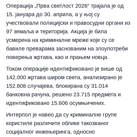
Операција „Прва светлост 2026“ трајала је од
15. јануара до 30. априла, а у њој су
учествовали полицијски и правосудни органи из
97 земаља и територија. Акција је била
усмерена на криминалне мреже које су се
бавиле преварама заснованим на злоупотреби
поверења жртава, као и прањем новца.
Током операције идентификовано је више од
142.000 жртава широм света, анализирано је
152.808 случајева, блокирана су 31.014
банковна рачуна, решено 23.715 предмета и
идентификовано 15.606 осумњичених.
Интерпол је навео да су криминалне групе
користиле различите облике такозваног
социјалног инжењеринга, односно