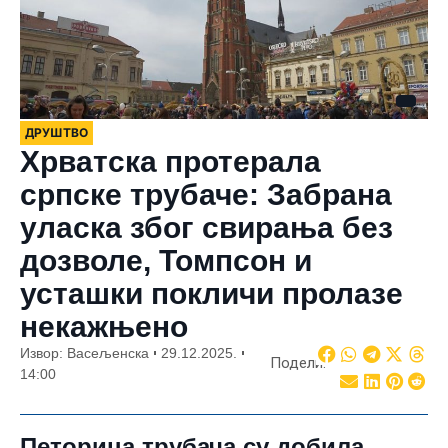
ДРУШТВО
Хрватска протерала
српске трубаче: Забрана
уласка због свирања без
дозволе, Томпсон и
усташки покличи пролазе
некажњено
Извор: Васељенска
29.12.2025.
Подели:
14:00
Петорица трубача су добила