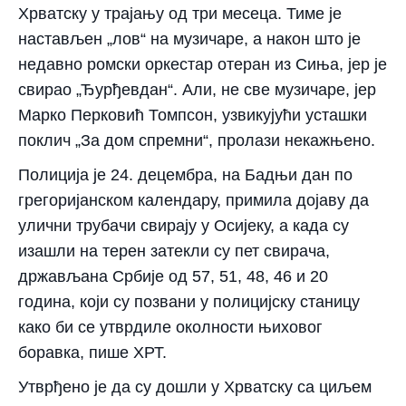
Хрватску у трајању од три месеца. Тиме је
настављен „лов“ на музичаре, а након што је
недавно ромски оркестар отеран из Сиња, јер је
свирао „Ђурђевдан“. Али, не све музичаре, јер
Марко Перковић Томпсон, узвикујући усташки
поклич „За дом спремни“, пролази некажњено.
Полиција је 24. децембра, на Бадњи дан по
грегоријанском календару, примила дојаву да
улични трубачи свирају у Осијеку, а када су
изашли на терен затекли су пет свирача,
држављана Србије од 57, 51, 48, 46 и 20
година, који су позвани у полицијску станицу
како би се утврдиле околности њиховог
боравка, пише ХРТ.
Утврђено је да су дошли у Хрватску са циљем