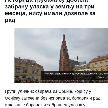
забрану уласка у земљу на три
месеца, нису имали дозволе за
рад
Фото: ( Getty © Photo by NurPhoto/NurPhoto via Getty
Images )
Групи уличних свирача из Србије, који су у
Осијеку затечени без исправа за боравак и рад,
отказан је боравак и забрањен улазак у