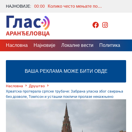
Колико често мењате постељину? Многи праве исту грешку, а стручњаци откривају колико је заиста потребно
НАЈНОВИЈЕ:
00:00
Насловна
Најновије
Локалне вести
Политика
Др
ВАША РЕКЛАМА МОЖЕ БИТИ ОВДЕ
Насловна
Друштво
Хрватска протерала српске трубаче: Забрана уласка због свирања
без дозволе, Томпсон и усташки покличи пролазе некажњено