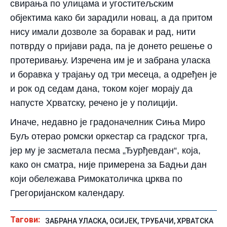
свирања по улицама и угоститељским
објектима како би зарадили новац, а да притом
нису имали дозволе за боравак и рад, нити
потврду о пријави рада, па је донето решење о
протеривању. Изречена им је и забрана уласка
и боравка у трајању од три месеца, а одређен је
и рок од седам дана, током којег морају да
напусте Хрватску, речено је у полицији.
Иначе, недавно је градоначелник Сиња Миро
Буљ отерао ромски оркестар са градског трга,
јер му је засметала песма „Ђурђевдан“, која,
како он сматра, није примерена за Бадњи дан
који обележава Римокатоличка црква по
Грегоријанском календару.
Тагови:
ЗАБРАНА УЛАСКА
,
ОСИЈЕК
,
ТРУБАЧИ
,
ХРВАТСКА