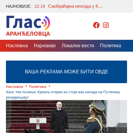
Саобраћајна незгода у Крћевцу: Има повређених, саобраћај обустављен у оба правца
НАЈНОВИЈЕ:
22:19
Насловна
Најновије
Локалне вести
Политика
Др
ВАША РЕКЛАМА МОЖЕ БИТИ ОВДЕ
Насловна
Политика
Хаос тек почиње: Кремљ открио ко стоји иза напада на Путинову
резиденцију!