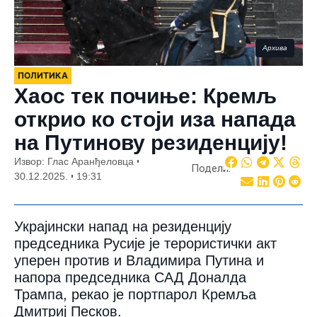
Архива
ПОЛИТИКА
Хаос тек почиње: Кремљ
открио ко стоји иза напада
на Путинову резиденцију!
Извор: Глас Аранђеловца
Подели:
30.12.2025.
19:31
Украјински напад на резиденцију
председника Русије је терористички акт
уперен против и Владимира Путина и
напора председника САД Доналда
Трампа, рекао је портпарол Кремља
Дмитриј Песков.