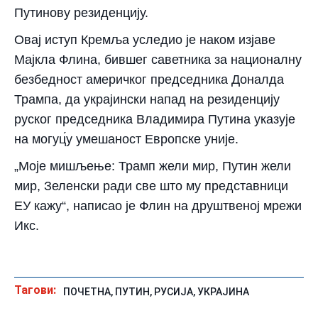
Путинову резиденцију.
Овај иступ Кремља уследио је наком изјаве
Мајкла Флина, бившег саветника за националну
безбедност америчког председника Доналда
Трампа, да украјински напад на резиденцију
руског председника Владимира Путина указује
на могуц́у умешаност Европске уније.
„Моје мишљење: Трамп жели мир, Путин жели
мир, Зеленски ради све што му представници
ЕУ кажу“, написао је Флин на друштвеној мрежи
Икс.
Тагови:
ПОЧЕТНА
,
ПУТИН
,
РУСИЈА
,
УКРАЈИНА