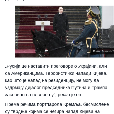
Фото: Танјуг/АП
„Русија ц́е наставити преговоре о Украјини, али
са Американцима. Терористички напади Кијева,
као што је напад на резиденцију, не могу да
уздрмају дијалог председника Путина и Трампа
заснован на поверењу“, рекао је он.
Према речима портпарола Кремља, бесмислене
су тврдње којима се негира напад Кијева на