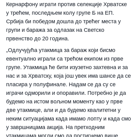
Кернарфону играти против селекције Хрватске
у трећем, последњем колу групе Б на ЕП.
Србија би победом дошла до трећег места у
групи и баража за одлазак на Светско
првенство до 20 година.
„Одлучујућа утакмица за бараж који бисмо
евентуално играли са трећом екипом из прве
групе. Утакмица ће бити изузетно захтевна и за
нас и за Хрватску, која још увек има шансе да се
пласира у полуфинале. Надам се да су се
играчи одморили и опоравили. Потребно је да
будемо на истом вољном моменту као у прве
две утакмице, али и да будемо квалитетни у
неким ситуацијама када имамо лопту и када смо
у завршницама акција. На претходним
утакмицама могли смо да постигнемо више