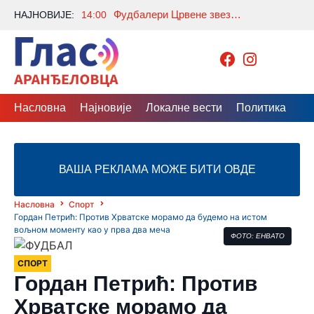
Фудбалери Црвене звезде победили Нови Пазар
НАЈНОВИЈЕ:
14:00
Насловна
Најновије
Локалне вести
Политика
Др
ВАША РЕКЛАМА МОЖЕ БИТИ ОВДЕ
Насловна
Спорт
Гордан Петрић: Против Хрватске морамо да будемо на истом
вољном моменту као у прва два меча
ФОТО: ЕНВАТО
СПОРТ
Гордан Петрић: Против
Хрватске морамо да