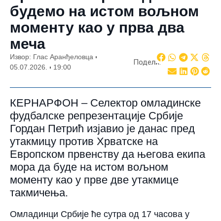
будемо на истом вољном
моменту као у прва два
меча
Извор: Глас Аранђеловца
Подели:
05.07.2026.
19:00
КЕРНАРФОН – Селектор омладинске
фудбалске репрезентације Србије
Гордан Петрић изјавио је данас пред
утакмицу против Хрватске на
Европском првенству да његова екипа
мора да буде на истом вољном
моменту као у прве две утакмице
такмичења.
Омладинци Србије ће сутра од 17 часова у