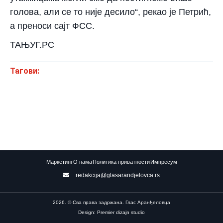
голова, али се то није десило“, рекао је Петрић,
а преноси сајт ФСС.
ТАЊУГ.РС
Тагови:
Маркетинг
О нама
Политика приватности
Импресум
redakcija@glasarandjelovca.rs
2026. © Сва права задржана. Глас Аранђеловца
Design: Premier dizajn studio