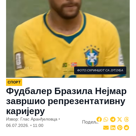
ФОТО:СКРИНШОТ СА ЈУТЈУБА
СПОРТ
Фудбалер Бразила Нејмар
завршио репрезентативну
каријеру
Извор: Глас Аранђеловца
Подели:
06.07.2026.
11:00