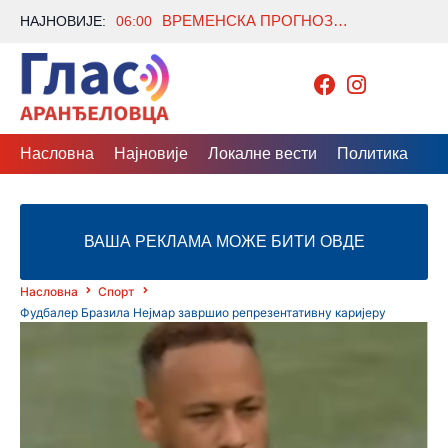
ВРЕМЕНСКА ПРОГНОЗА ЗА АРАНЂЕЛОВАЦ – 6. АВГУСТ 2026.
НАЈНОВИЈЕ:
06:00
Насловна
Најновије
Локалне вести
Политика
Др
ВАША РЕКЛАМА МОЖЕ БИТИ ОВДЕ
Насловна
Спорт
Фудбалер Бразила Нејмар завршио репрезентативну каријеру