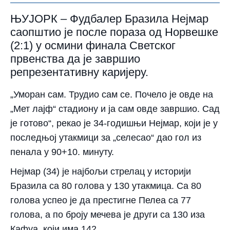
ЊУЈОРК – Фудбалер Бразила Нејмар
саопштио је после пораза од Норвешке
(2:1) у осмини финала Светског
првенства да је завршио
репрезентативну каријеру.
„Уморан сам. Трудио сам се. Почело је овде на
„Мет лајф“ стадиону и ја сам овде завршио. Сад
је готово“, рекао је 34-годишњи Нејмар, који је у
последњој утакмици за „селесао“ дао гол из
пенала у 90+10. минуту.
Нејмар (34) је најбољи стрелац у историји
Бразила са 80 голова у 130 утакмица. Са 80
голова успео је да престигне Пелеа са 77
голова, а по броју мечева је други са 130 иза
Кафуа, који има 142.