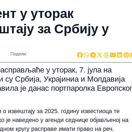
нт у уторак
тају за Србију у
Подели:
справљаће у уторак, 7. јула на
и су Србија, Украјиниа и Молдавија
јавила је данас портпаролка Европско
о извештају за 2025. годину известиоца те
ко је наведено у агенди седнице објављеној на
једном кругу расправе имати право на реч.