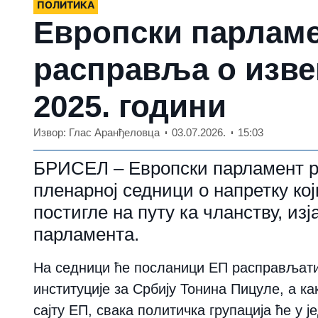
ПОЛИТИКА
Европски парламе
расправља о извеш
2025. години
Извор: Глас Аранђеловца
03.07.2026.
15:03
БРИСЕЛ – Европски парламент ра
пленарној седници о напретку кој
постигле на путу ка чланству, из
парламента.
На седници ће посланици ЕП расправљати 
институције за Србију Тонина Пицуле, а ка
сајту ЕП, свака политичка групација ће у 