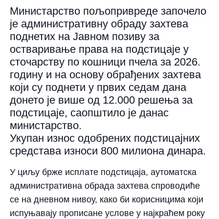
Министарство пољопривреде започело
је административну обраду захтева
поднетих на Јавном позиву за
остваривање права на подстицаје у
сточарству по кошници пчела за 2026.
годину и на основу обрађених захтева
који су поднети у првих седам дана
донето је више од 12.000 решења за
подстицаје, саопштило је данас
министарство.
Укупан износ одобрених подстицајних
средстава износи 800 милиона динара.
У циљу брже исплате подстицаја, аутоматска
административна обрада захтева спроводиће
се на дневном нивоу, како би корисницима који
испуњавају прописане услове у најкраћем року