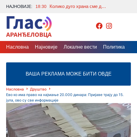
Колико дуго храна сме да стоји ван фрижидера током лета? Једна грешка може бити опасна
НАЈНОВИЈЕ:
18:30
Насловна
Најновије
Локалне вести
Политика
Др
ВАША РЕКЛАМА МОЖЕ БИТИ ОВДЕ
Насловна
Друштво
Ево ко има право на најмање 20.000 динара: Пријаве трају до 15.
јула, ово су све информације