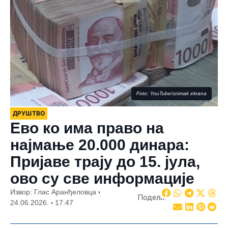
Foto: YouTube/snimak ekrana
ДРУШТВО
Ево ко има право на
најмање 20.000 динара:
Пријаве трају до 15. јула,
ово су све информације
Извор: Глас Аранђеловца
Подели:
24.06.2026.
17:47