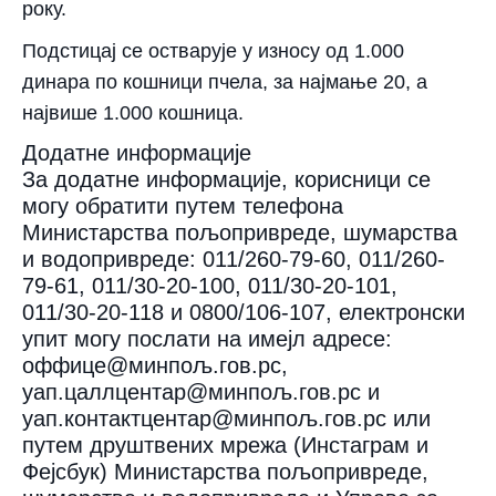
року.
Подстицај се остварује у износу од 1.000
динара по кошници пчела, за најмање 20, а
највише 1.000 кошница.
Додатне информације
За додатне информације, корисници се
могу обратити путем телефона
Министарства пољопривреде, шумарства
и водопривреде: 011/260-79-60, 011/260-
79-61, 011/30-20-100, 011/30-20-101,
011/30-20-118 и 0800/106-107, електронски
упит могу послати на имејл адресе:
оффице@минпољ.гов.рс,
уап.цаллцентар@минпољ.гов.рс и
уап.контактцентар@минпољ.гов.рс или
путем друштвених мрежа (Инстаграм и
Фејсбук) Министарства пољопривреде,