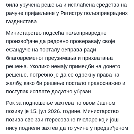
била уручена решења и исплаћена средства на
рачуне пријављене у Регистру пољопривредних
газдинстава.
Министарство подсећа пољопривредне
произвођаче да редовно проверавају своје
еСандуче на порталу еУправа ради
благовременог преузимања и прихватања
решења. Уколико немају примедби на донето
решење, потребно је да се одрекну права на
жалбу, како би решење постало правоснажно и
поступак исплате додатно убрзан.
Рок за подношење захтева по овом Јавном
позиву је 15. јул 2026. године. Министарство
позива све заинтересоване пчеларе који још
нису поднели захтев да то учине у предвиђеном