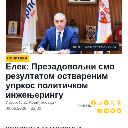
ФОТО: ТАЊУГ/СРПСКА ЛИСТА
ПОЛИТИКА
Елек: Презадовољни смо
резултатом оствареним
упркос политичком
инжењерингу
Извор: Глас Аранђеловца
Подели:
09.06.2026.
22:00