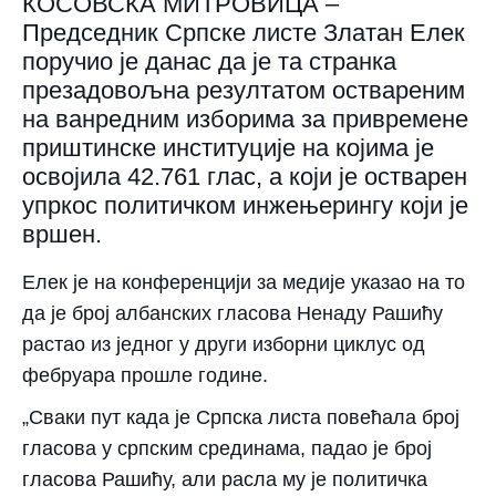
КОСОВСКА МИТРОВИЦА –
Председник Српске листе Златан Елек
поручио је данас да је та странка
презадовољна резултатом оствареним
на ванредним изборима за привремене
приштинске институције на којима је
освојила 42.761 глас, а који је остварен
упркос политичком инжењерингу који је
вршен.
Елек је на конференцији за медије указао на то
да је број албанских гласова Ненаду Рашићу
растао из једног у други изборни циклус од
фебруара прошле године.
„Сваки пут када је Српска листа повећала број
гласова у српским срединама, падао је број
гласова Рашићу, али расла му је политичка